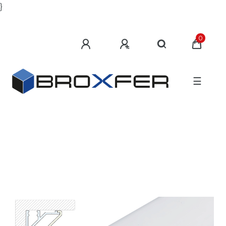
}
0
☰