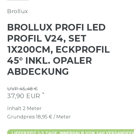
Brollux
BROLLUX PROFI LED
PROFIL V24, SET
1X200CM, ECKPROFIL
45° INKL. OPALER
ABDECKUNG
UVP 45,48 €
*
37,90 EUR
Inhalt
2
Meter
Grundpreis
18,95 € / Meter
LIEFERZEIT 1-3 TAGE. INNERHALB VON 24H VERSANDFER