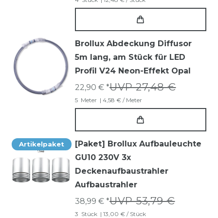
Brollux Abdeckung Diffusor
5m lang, am Stück für LED
Profil V24 Neon-Effekt Opal
UVP 27,48 €
22,90 € *
5
Meter
| 4,58 € / Meter
[Paket] Brollux Aufbauleuchte
Artikelpaket
GU10 230V 3x
Deckenaufbaustrahler
Aufbaustrahler
UVP 53,79 €
38,99 € *
3
Stück
| 13,00 € / Stück