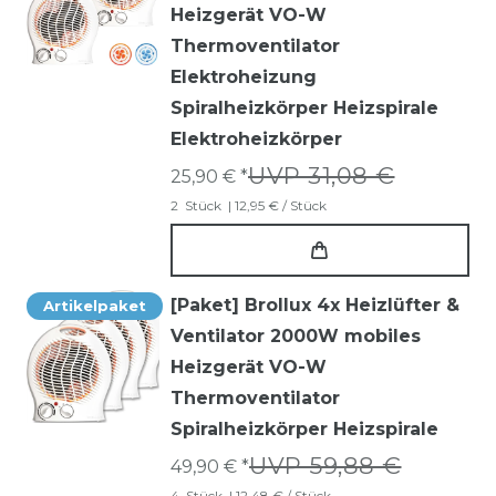
Heizgerät VO-W
Thermoventilator
Elektroheizung
Spiralheizkörper Heizspirale
Elektroheizkörper
UVP 31,08 €
25,90 € *
2
Stück
| 12,95 € / Stück
[Paket] Brollux 4x Heizlüfter &
Artikelpaket
Ventilator 2000W mobiles
Heizgerät VO-W
Thermoventilator
Spiralheizkörper Heizspirale
UVP 59,88 €
49,90 € *
4
Stück
| 12,48 € / Stück