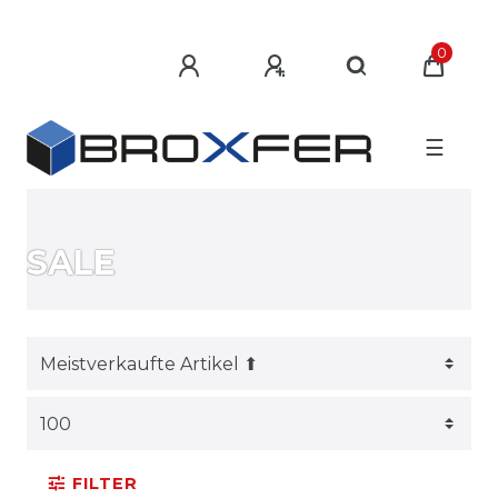
0
☰
SALE
FILTER