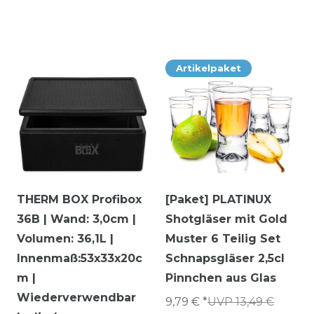
Artikelpaket
THERM BOX Profibox
[Paket] PLATINUX
36B | Wand: 3,0cm |
Shotgläser mit Gold
Volumen: 36,1L |
Muster 6 Teilig Set
Innenmaß:53x33x20c
Schnapsgläser 2,5cl
m |
Pinnchen aus Glas
Wiederverwendbar
9,79 € *
UVP 13,49 €