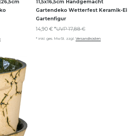
x26,5cm
11,5x16,5cm Handgemacht
ko
Gartendeko Wetterfest Keramik-Ei
Gartenfigur
14,90 € *
UVP 17,88 €
n
*
inkl. ges. MwSt.
zzgl.
Versandkosten