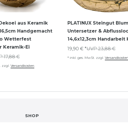
Dekoei aus Keramik
PLATINUX Steingut Blum
5x16,5cm Handgemacht
Untersetzer & Abflusslo
o Wetterfest
14,6x12,3cm Handarbeit 
r Keramik-Ei
19,90 € *
UVP 23,88 €
 17,88 €
*
inkl. ges. MwSt.
zzgl.
Versandkoste
.
zzgl.
Versandkosten
SHOP