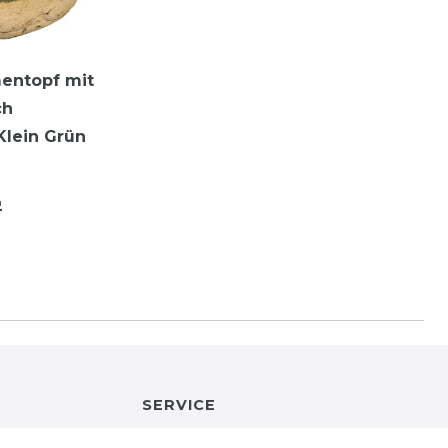
entopf mit
ch
Klein Grün
n
SERVICE