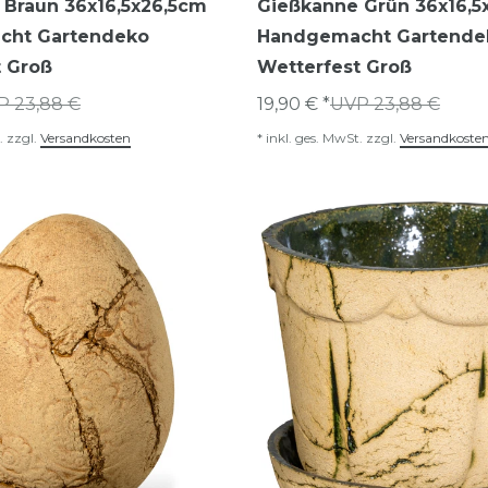
 Braun 36x16,5x26,5cm
Gießkanne Grün 36x16,5
cht Gartendeko
Handgemacht Gartende
t Groß
Wetterfest Groß
P 23,88 €
19,90 € *
UVP 23,88 €
.
zzgl.
Versandkosten
*
inkl. ges. MwSt.
zzgl.
Versandkoste