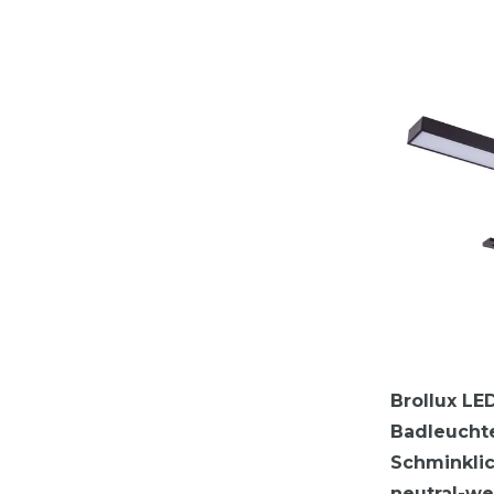
Brollux LE
Badleucht
Schminkli
neutral-w