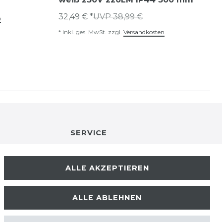
32,49 € *
UVP 38,99 €
n
*
inkl. ges. MwSt.
zzgl.
Versandkosten
SERVICE
RETOURENINFO
ALLE AKZEPTIEREN
KONTAKT
ALLE ABLEHNEN
ZAHLUNGSARTEN