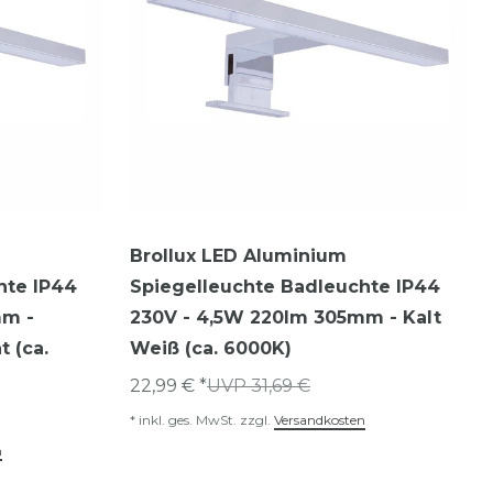
Brollux LED Aluminium
hte IP44
Spiegelleuchte Badleuchte IP44
mm -
230V - 4,5W 220lm 305mm - Kalt
t (ca.
Weiß (ca. 6000K)
22,99 € *
UVP 31,69 €
*
inkl. ges. MwSt.
zzgl.
Versandkosten
n