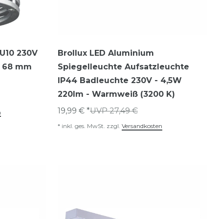
GU10 230V
Brollux LED Aluminium
Ø 68 mm
Spiegelleuchte Aufsatzleuchte
IP44 Badleuchte 230V - 4,5W
220lm - Warmweiß (3200 K)
19,99 € *
UVP 27,49 €
n
*
inkl. ges. MwSt.
zzgl.
Versandkosten