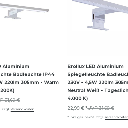
D Aluminium
Brollux LED Aluminium
uchte Badleuchte IP44
Spiegelleuchte Badleuc
5W 220lm 305mm - Warm
230V - 4,5W 220lm 305
3200K)
Neutral Weiß - Tageslich
4.000 K)
P 31,69 €
22,99 € *
UVP 31,69 €
.
zzgl.
Versandkosten
*
inkl. ges. MwSt.
zzgl.
Versandkoste