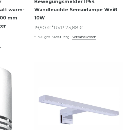
r
Bewegungsmelder IP54
att warm-
Wandleuchte Sensorlampe Weiß
300 mm
10W
ter
19,90 € *
UVP 23,88 €
*
inkl. ges. MwSt.
zzgl.
Versandkosten
n