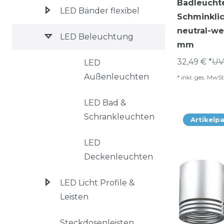
Badleucht
LED Bänder flexibel
Schminkli
neutral-w
LED Beleuchtung
mm
32,49 € *
UV
LED
Außenleuchten
*
inkl. ges. MwSt
LED Bad &
Schrankleuchten
Artikelp
LED
Deckenleuchten
LED Licht Profile &
Leisten
Steckdosenleisten