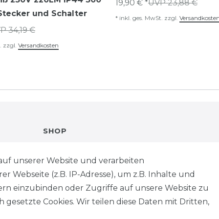
19,90 € *
UVP 23,88 €
tecker und Schalter
*
inkl. ges. MwSt.
zzgl.
Versandkoste
P 34,19 €
.
zzgl.
Versandkosten
SHOP
VERSANDKOSTENINFORMATION
auf unserer Website und verarbeiten
 Webseite (z.B. IP-Adresse), um z.B. Inhalte und
B2B
tern einzubinden oder Zugriffe auf unsere Website zu
 gesetzte Cookies. Wir teilen diese Daten mit Dritten,
WUNSCHLISTE