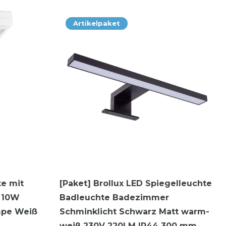
Artikelpaket
te mit
[Paket] Brollux LED Spiegelleuchte
 10W
Badleuchte Badezimmer
mpe Weiß
Schminklicht Schwarz Matt warm-
weiß 230V 220LM IP44 300 mm