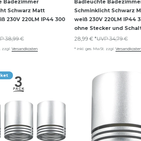
e Badezimmer
Badleuchte Badezimme
cht Schwarz Matt
Schminklicht Schwarz M
eiß 230V 220LM IP44 300
weiß 230V 220LM IP44 
ohne Stecker und Schal
P 38,99 €
28,99 € *
UVP 34,79 €
.
zzgl.
Versandkosten
*
inkl. ges. MwSt.
zzgl.
Versandkoste
aket