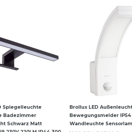
D Spiegelleuchte
Brollux LED Außenleuch
e Badezimmer
Bewegungsmelder IP54
cht Schwarz Matt
Wandleuchte Sensorla
eiß 230V 220LM IP44 300