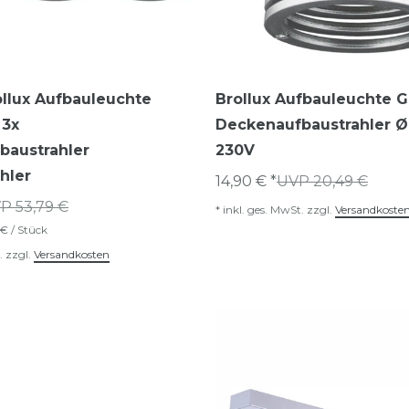
ollux Aufbauleuchte
Brollux Aufbauleuchte 
 3x
Deckenaufbaustrahler 
baustrahler
230V
hler
14,90 € *
UVP 20,49 €
P 53,79 €
*
inkl. ges. MwSt.
zzgl.
Versandkoste
 € / Stück
.
zzgl.
Versandkosten