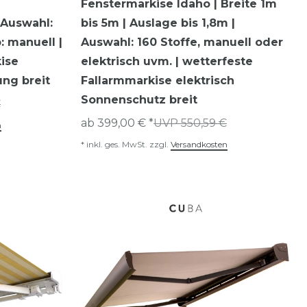
|
Fenstermarkise Idaho | Breite 1m
 Auswahl:
bis 5m | Auslage bis 1,8m |
: manuell |
Auswahl: 160 Stoffe, manuell oder
ise
elektrisch uvm. | wetterfeste
ng breit
Fallarmmarkise elektrisch
Sonnenschutz breit
€
ab 399,00 € *
UVP 550,59 €
n
*
inkl. ges. MwSt.
zzgl.
Versandkosten