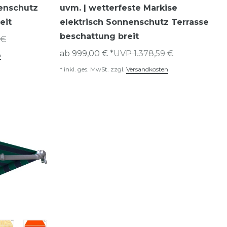
nenschutz
uvm. | wetterfeste Markise
eit
elektrisch Sonnenschutz Terrasse
beschattung breit
 €
ab 999,00 € *
UVP 1.378,59 €
n
*
inkl. ges. MwSt.
zzgl.
Versandkosten