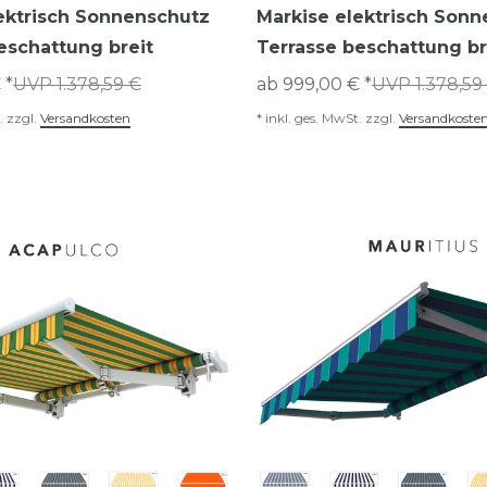
ektrisch Sonnenschutz
Markise elektrisch Son
eschattung breit
Terrasse beschattung br
 *
UVP 1.378,59 €
ab 999,00 € *
UVP 1.378,59
.
zzgl.
Versandkosten
*
inkl. ges. MwSt.
zzgl.
Versandkoste