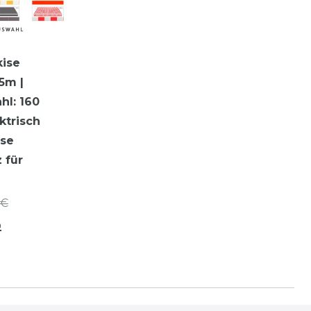
ise
 5m |
hl: 160
ktrisch
ise
 für
 €
n