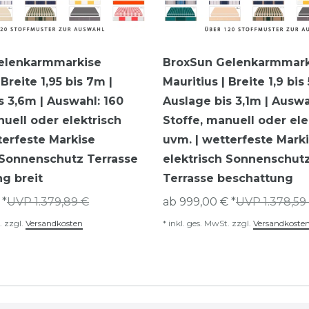
elenkarmmarkise
BroxSun Gelenkarmmark
Breite 1,95 bis 7m |
Mauritius | Breite 1,9 bis
s 3,6m | Auswahl: 160
Auslage bis 3,1m | Auswa
nuell oder elektrisch
Stoffe, manuell oder ele
terfeste Markise
uvm. | wetterfeste Mark
 Sonnenschutz Terrasse
elektrisch Sonnenschutz
g breit
Terrasse beschattung
 *
UVP 1.379,89 €
ab 999,00 € *
UVP 1.378,59
.
zzgl.
Versandkosten
*
inkl. ges. MwSt.
zzgl.
Versandkoste