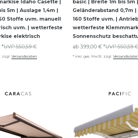
arkise Idaho Casette |
basic | Breite 1m bis 5m 
bis 5m | Auslage 1,4m |
Geländerabstand 0,7m |
60 Stoffe uvm. manuell
160 Stoffe uvm. | Antrieb
risch uvm. | wetterfeste
wetterfeste Klemmmark
kise elektrisch
Sonnenschutz beschattu
 *
UVP 550,59 €
ab 399,00 € *
UVP 550,59 
.
zzgl.
Versandkosten
*
inkl. ges. MwSt.
zzgl.
Versandkoste