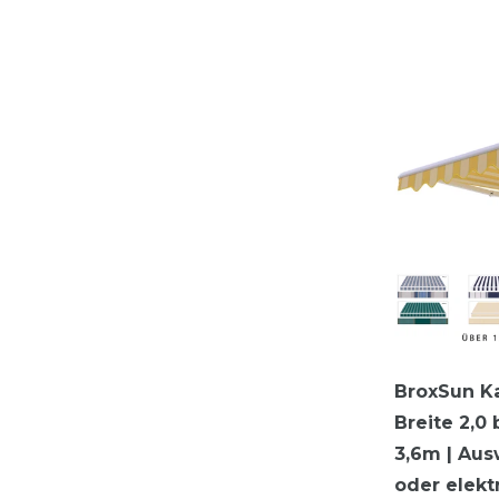
BroxSun Ka
Breite 2,0 
3,6m | Aus
oder elekt