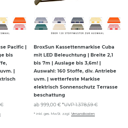
e Pacific |
BroxSun Kassettenmarkise Cuba
ge bis
mit LED Beleuchtung | Breite 2,1
fe,
bis 7m | Auslage bis 3,6m! |
uvm. |
Auswahl: 160 Stoffe, div. Antriebe
ktrisch
uvm. | wetterfeste Markise
elektrisch Sonnenschutz Terrasse
beschattung
 €
ab 999,00 € *
UVP 1.378,59 €
n
*
inkl. ges. MwSt.
zzgl.
Versandkosten