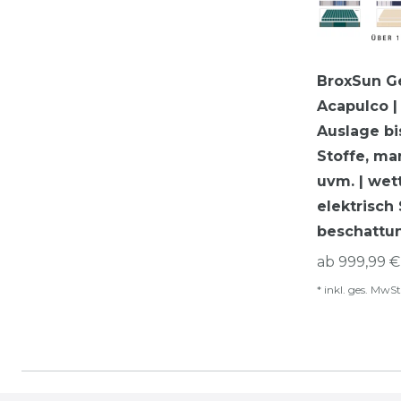
BroxSun G
Acapulco | 
Auslage bi
Stoffe, ma
uvm. | wet
elektrisch
beschattun
ab 999,99 €
*
inkl. ges. MwSt