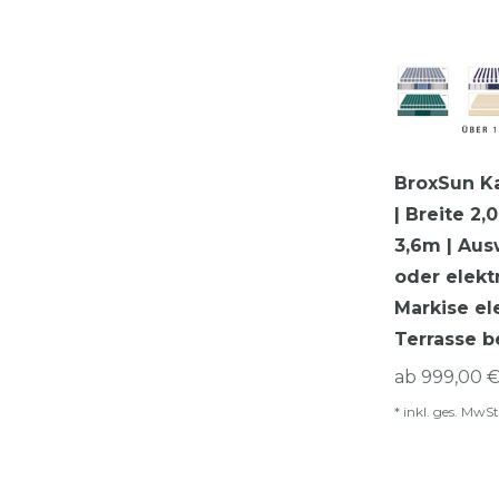
BroxSun K
| Breite 2,
3,6m | Aus
oder elekt
Markise el
Terrasse b
ab 999,00 €
*
inkl. ges. MwSt