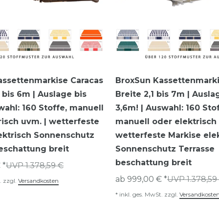
assettenmarkise Caracas
BroxSun Kassettenmarkis
0 bis 6m | Auslage bis
Breite 2,1 bis 7m | Ausla
wahl: 160 Stoffe, manuell
3,6m! | Auswahl: 160 Stof
risch uvm. | wetterfeste
manuell oder elektrisch 
ektrisch Sonnenschutz
wetterfeste Markise ele
eschattung breit
Sonnenschutz Terrasse
beschattung breit
 *
UVP 1.378,59 €
ab 999,00 € *
UVP 1.378,59
.
zzgl.
Versandkosten
*
inkl. ges. MwSt.
zzgl.
Versandkoste