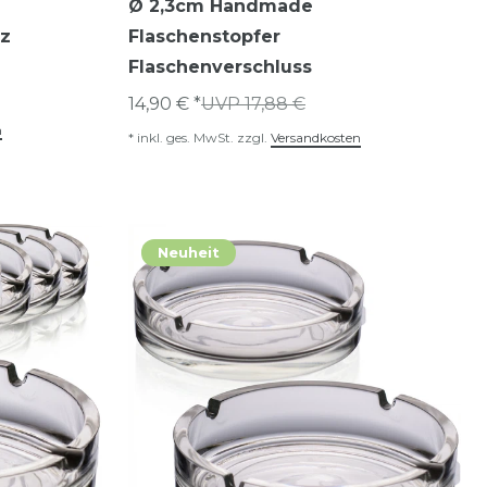
Ø 2,3cm Handmade
rz
Flaschenstopfer
Flaschenverschluss
14,90 € *
UVP 17,88 €
n
*
inkl. ges. MwSt.
zzgl.
Versandkosten
Neuheit