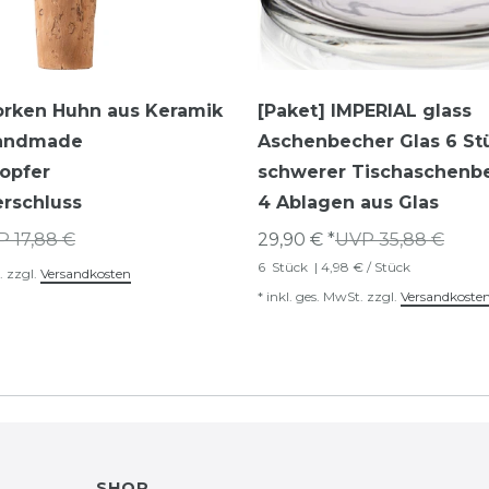
orken Huhn aus Keramik
[Paket] IMPERIAL glass
Handmade
Aschenbecher Glas 6 St
opfer
schwerer Tischaschenb
rschluss
4 Ablagen aus Glas
 17,88 €
29,90 € *
UVP 35,88 €
6
Stück
| 4,98 € / Stück
.
zzgl.
Versandkosten
*
inkl. ges. MwSt.
zzgl.
Versandkoste
SHOP