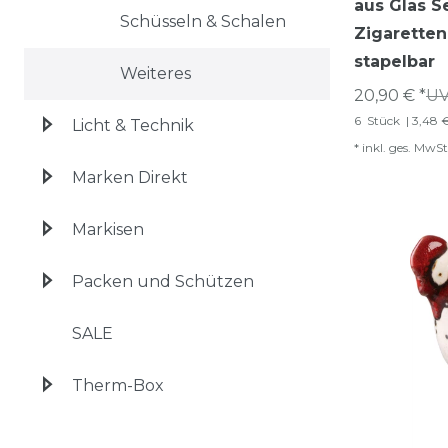
aus Glas Se
Schüsseln & Schalen
Zigaretten
stapelbar
Weiteres
20,90 € *
UV
6
Stück
| 3,48 
Licht & Technik
*
inkl. ges. MwSt
Marken Direkt
Markisen
Packen und Schützen
SALE
Therm-Box