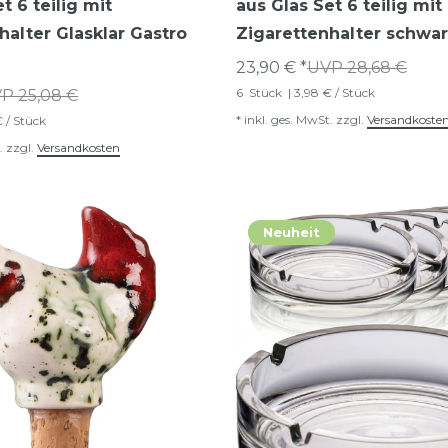
t 6 teilig mit
aus Glas Set 6 teilig mit
halter Glasklar Gastro
Zigarettenhalter schwa
23,90 € *
UVP 28,68 €
6
Stück
| 3,98 € / Stück
P 25,08 €
*
inkl. ges. MwSt.
zzgl.
Versandkoste
€ / Stück
.
zzgl.
Versandkosten
Neuheit