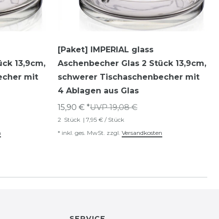
[Paket] IMPERIAL glass
ück 13,9cm,
Aschenbecher Glas 2 Stück 13,9cm,
echer mit
schwerer Tischaschenbecher mit
4 Ablagen aus Glas
15,90 € *
UVP 19,08 €
2
Stück
| 7,95 € / Stück
n
*
inkl. ges. MwSt.
zzgl.
Versandkosten
SERVICE