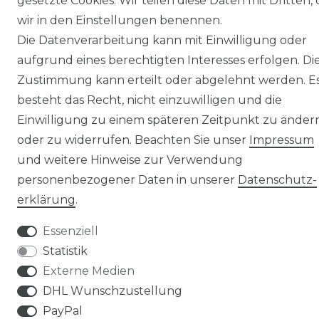
gesetzte Cookies. Wir teilen diese Daten mit Dritten, 
wir in den Einstellungen benennen.
© Copyright 2026 | Alle Rechte vorbehalten.
Die Datenverarbeitung kann mit Einwilligung oder
aufgrund eines berechtigten Interesses erfolgen. Di
Zustimmung kann erteilt oder abgelehnt werden. E
besteht das Recht, nicht einzuwilligen und die
Einwilligung zu einem späteren Zeitpunkt zu änder
oder zu widerrufen. Beachten Sie unser
Impressum
und weitere Hinweise zur Verwendung
personenbezogener Daten in unserer
Daten­schutz­
erklärung
.
Essenziell
Statistik
Externe Medien
DHL Wunschzustellung
PayPal