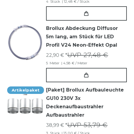
4
Stück
| 12,48 € / Stück
Brollux Abdeckung Diffusor
5m lang, am Stück für LED
Profil V24 Neon-Effekt Opal
UVP 27,48 €
22,90 € *
5
Meter
| 4,58 € / Meter
[Paket] Brollux Aufbauleuchte
Artikelpaket
GU10 230V 3x
Deckenaufbaustrahler
Aufbaustrahler
UVP 53,79 €
38,99 € *
3
Stück
| 13,00 € / Stück