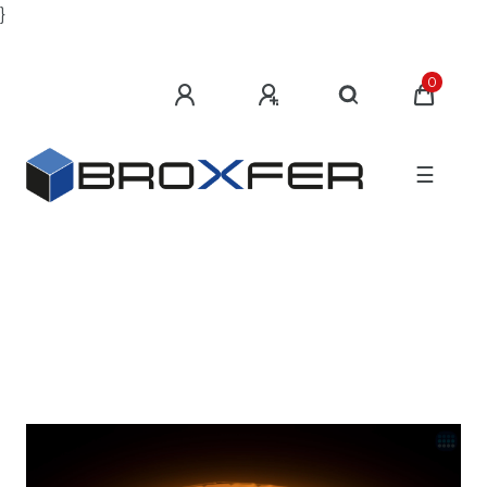
}
0
☰