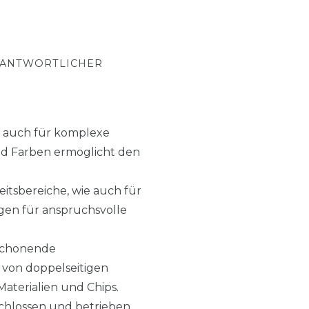
RANTWORTLICHER
e auch für komplexe
nd Farben ermöglicht den
eitsbereiche, wie auch für
gen für anspruchsvolle
 schonende
 von doppelseitigen
Materialien und Chips.
chlossen und betrieben