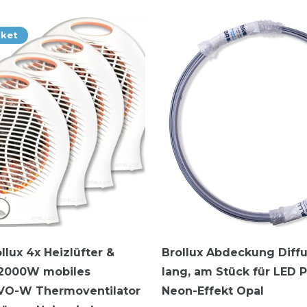
aket
llux 4x Heizlüfter &
Brollux Abdeckung Diff
r 2000W mobiles
lang, am Stück für LED P
 VO-W Thermoventilator
Neon-Effekt Opal