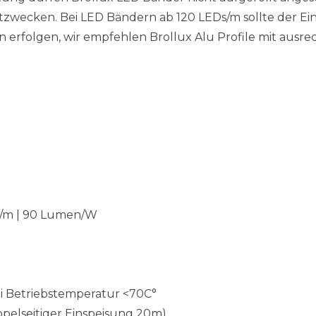
tzwecken. Bei LED Bändern ab 120 LEDs/m sollte der Ei
 erfolgen, wir empfehlen Brollux Alu Profile mit ausr
n/m | 90 Lumen/W
i Betriebstemperatur <70C°
oppelseitiger Einspeisung 20m)