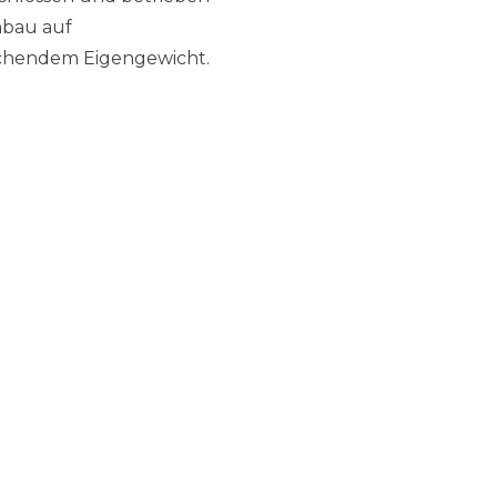
nbau auf
echendem Eigengewicht.