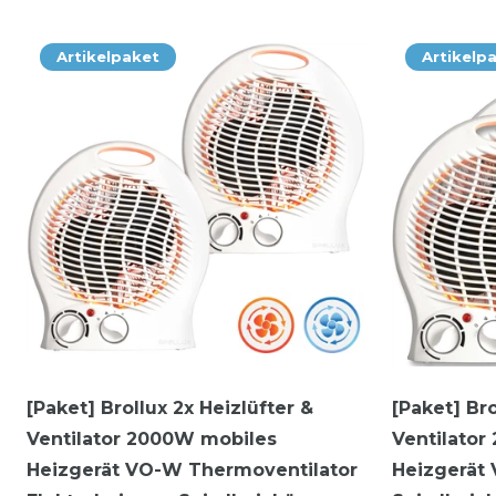
Artikelpaket
Artikelp
[Paket] Brollux 2x Heizlüfter &
[Paket] Bro
Ventilator 2000W mobiles
Ventilato
Heizgerät VO-W Thermoventilator
Heizgerät