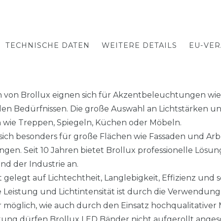
TECHNISCHE DATEN
WEITERE DETAILS
EU-VE
en von Brollux eignen sich für Akzentbeleuchtungen wi
len Bedürfnissen. Die große Auswahl an Lichtstärken u
en wie Treppen, Spiegeln, Küchen oder Möbeln.
 sich besonders für große Flächen wie Fassaden und Arb
en. Seit 10 Jahren bietet Brollux professionelle Lösun
d der Industrie an.
 gelegt auf Lichtechtheit, Langlebigkeit, Effizienz und
Leistung und Lichtintensität ist durch die Verwendung
 möglich, wie auch durch den Einsatz hochqualitativer 
tung dürfen Brollux LED Bänder nicht aufgerollt anges