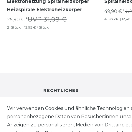
Elektroheizung Spiralheizkörper
Spiralheiz
Heizspirale Elektroheizkörper
U
49,90 € *
UVP 31,08 €
25,90 € *
4
Stück
| 12,48
2
Stück
| 12,95 € / Stück
RECHTLICHES
IMPRESSUM
Wir verwenden Cookies und ähnliche Technologien 
personenbezogene Daten von Besucher:innen unserer
DATENSCHUTZ
Anzeigen zu personalisieren, Medien von Drittanbie