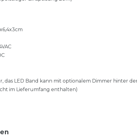
1x6,4x3cm
4VAC
DC
bar, das LED Band kann mit optionalem Dimmer hinter d
icht im Lieferumfang enthalten)
ten