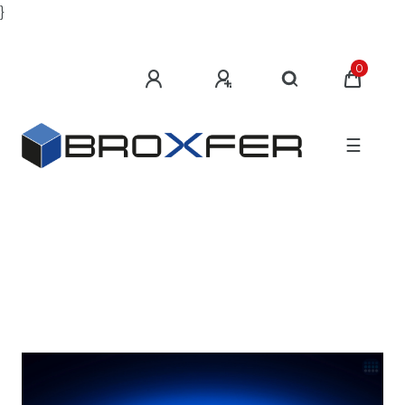
}
0
☰