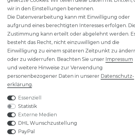
gesetzte Cookies. Wir teilen diese Daten mit Dritten, 
wir in den Einstellungen benennen.
© Copyright 2026 | Alle Rechte vorbehalten.
Die Datenverarbeitung kann mit Einwilligung oder
aufgrund eines berechtigten Interesses erfolgen. Di
Zustimmung kann erteilt oder abgelehnt werden. E
besteht das Recht, nicht einzuwilligen und die
Einwilligung zu einem späteren Zeitpunkt zu änder
oder zu widerrufen. Beachten Sie unser
Impressum
und weitere Hinweise zur Verwendung
personenbezogener Daten in unserer
Daten­schutz­
erklärung
.
Essenziell
Statistik
Externe Medien
DHL Wunschzustellung
PayPal