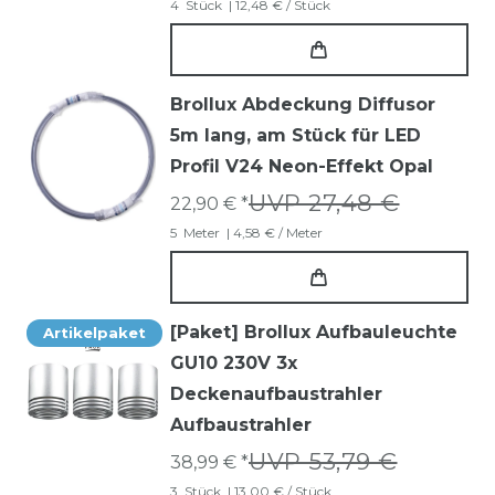
4
Stück
| 12,48 € / Stück
Brollux Abdeckung Diffusor
5m lang, am Stück für LED
Profil V24 Neon-Effekt Opal
UVP 27,48 €
22,90 € *
5
Meter
| 4,58 € / Meter
[Paket] Brollux Aufbauleuchte
Artikelpaket
GU10 230V 3x
Deckenaufbaustrahler
Aufbaustrahler
UVP 53,79 €
38,99 € *
3
Stück
| 13,00 € / Stück