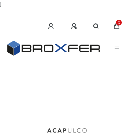
}
0
☰