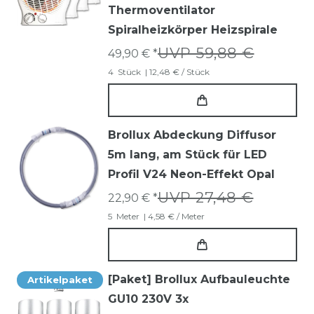
Thermoventilator
Spiralheizkörper Heizspirale
UVP 59,88 €
49,90 € *
4
Stück
| 12,48 € / Stück
Brollux Abdeckung Diffusor
5m lang, am Stück für LED
Profil V24 Neon-Effekt Opal
UVP 27,48 €
22,90 € *
5
Meter
| 4,58 € / Meter
[Paket] Brollux Aufbauleuchte
Artikelpaket
GU10 230V 3x