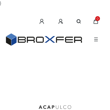
}
0
☰