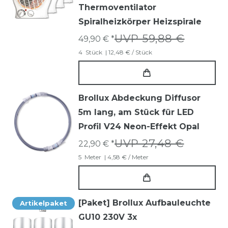
Thermoventilator
Spiralheizkörper Heizspirale
UVP 59,88 €
49,90 € *
4
Stück
| 12,48 € / Stück
Brollux Abdeckung Diffusor
5m lang, am Stück für LED
Profil V24 Neon-Effekt Opal
UVP 27,48 €
22,90 € *
5
Meter
| 4,58 € / Meter
[Paket] Brollux Aufbauleuchte
Artikelpaket
GU10 230V 3x