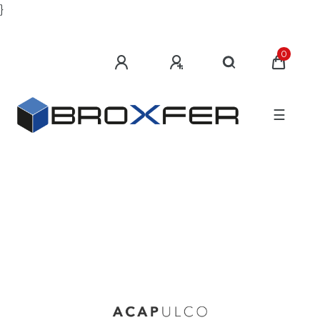
}
0
☰