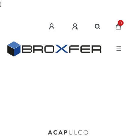
}
0
☰