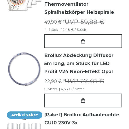
Thermoventilator
Spiralheizkörper Heizspirale
UVP 59,88 €
49,90 € *
4
Stück
| 12,48 € / Stück
Brollux Abdeckung Diffusor
5m lang, am Stück für LED
Profil V24 Neon-Effekt Opal
UVP 27,48 €
22,90 € *
5
Meter
| 4,58 € / Meter
[Paket] Brollux Aufbauleuchte
Artikelpaket
GU10 230V 3x