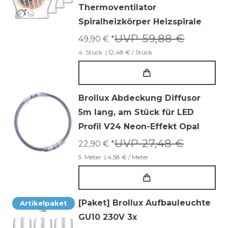
Thermoventilator
Spiralheizkörper Heizspirale
UVP 59,88 €
49,90 € *
4
Stück
| 12,48 € / Stück
Brollux Abdeckung Diffusor
5m lang, am Stück für LED
Profil V24 Neon-Effekt Opal
UVP 27,48 €
22,90 € *
5
Meter
| 4,58 € / Meter
[Paket] Brollux Aufbauleuchte
Artikelpaket
GU10 230V 3x