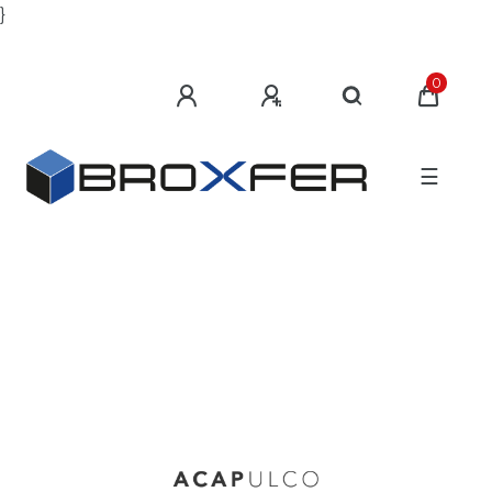
}
0
☰