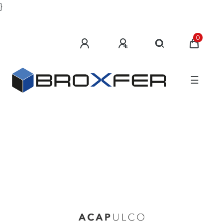
}
0
☰