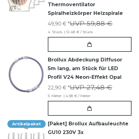
Thermoventilator
Spiralheizkörper Heizspirale
UVP 59,88 €
49,90 € *
4
Stück
| 12,48 € / Stück
Brollux Abdeckung Diffusor
5m lang, am Stück für LED
Profil V24 Neon-Effekt Opal
UVP 27,48 €
22,90 € *
5
Meter
| 4,58 € / Meter
[Paket] Brollux Aufbauleuchte
Artikelpaket
GU10 230V 3x