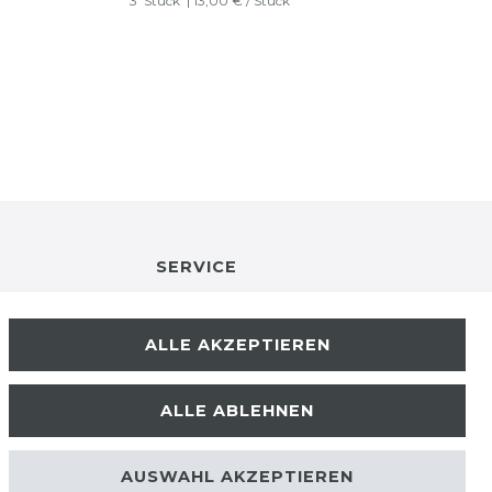
3
Stück
| 13,00 € / Stück
SERVICE
RETOURENINFO
ALLE AKZEPTIEREN
KONTAKT
ALLE ABLEHNEN
ZAHLUNGSARTEN
AUSWAHL AKZEPTIEREN