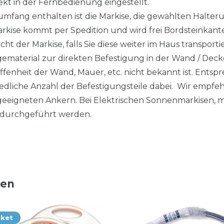
kt in der Fernbedienung eingestellt.
fang enthalten ist die Markise, die gewählten Halteru
arkise kommt per Spedition und wird frei Bordsteinkant
cht der Markise, falls Sie diese weiter im Haus transpor
gematerial zur direkten Befestigung in der Wand / Deck
affenheit der Wand, Mauer, etc. nicht bekannt ist. Ent
hiedliche Anzahl der Befestigungsteile dabei. Wir empf
eeigneten Ankern. Bei Elektrischen Sonnenmarkisen, mu
durchgeführt werden.
ten
aket