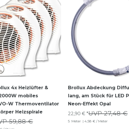
llux 4x Heizlüfter &
Brollux Abdeckung Diff
r 2000W mobiles
lang, am Stück für LED P
 VO-W Thermoventilator
Neon-Effekt Opal
körper Heizspirale
UVP 27,48 €
22,90 € *
VP 59,88 €
5
Meter
| 4,58 € / Meter