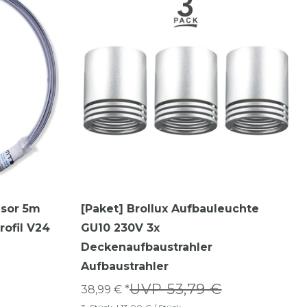
usor 5m
[Paket] Brollux Aufbauleuchte
rofil V24
GU10 230V 3x
Deckenaufbaustrahler
Aufbaustrahler
UVP 53,79 €
38,99 € *