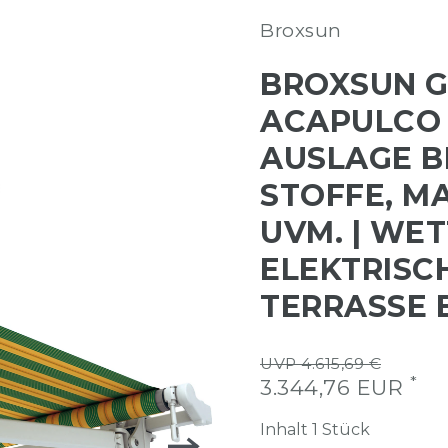
Broxsun
BROXSUN 
ACAPULCO | 
AUSLAGE BI
STOFFE, M
UVM. | WE
ELEKTRISC
TERRASSE 
UVP 4.615,69 €
*
3.344,76 EUR
Inhalt
1
Stück