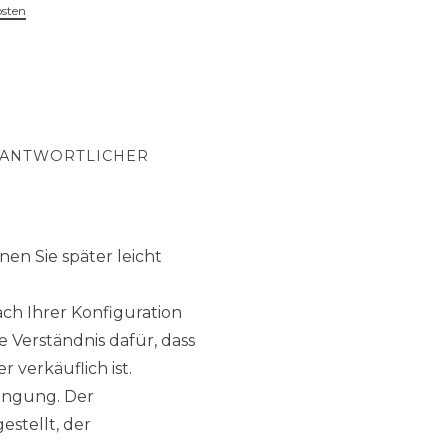
osten
RANTWORTLICHER
en Sie später leicht
h Ihrer Konfiguration
 Verständnis dafür, dass
 verkäuflich ist.
ingung. Der
estellt, der