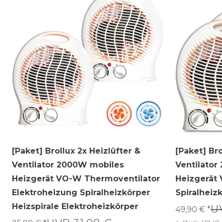
[Paket] Brollux 2x Heizlüfter &
[Paket] Bro
Ventilator 2000W mobiles
Ventilato
Heizgerät VO-W Thermoventilator
Heizgerät
Elektroheizung Spiralheizkörper
Spiralheiz
Heizspirale Elektroheizkörper
U
49,90 € *