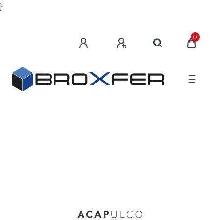
}
0
☰