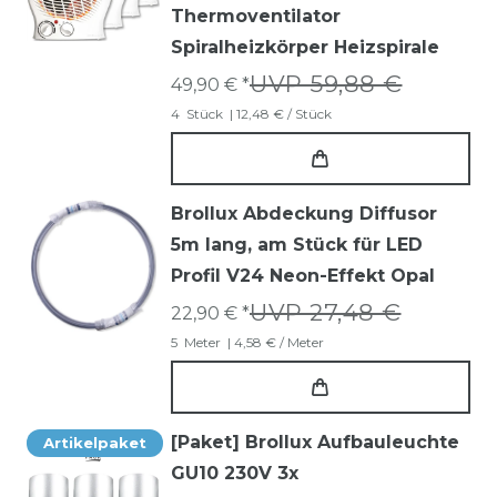
Thermoventilator
Spiralheizkörper Heizspirale
UVP 59,88 €
49,90 € *
4
Stück
| 12,48 € / Stück
Brollux Abdeckung Diffusor
5m lang, am Stück für LED
Profil V24 Neon-Effekt Opal
UVP 27,48 €
22,90 € *
5
Meter
| 4,58 € / Meter
[Paket] Brollux Aufbauleuchte
Artikelpaket
GU10 230V 3x