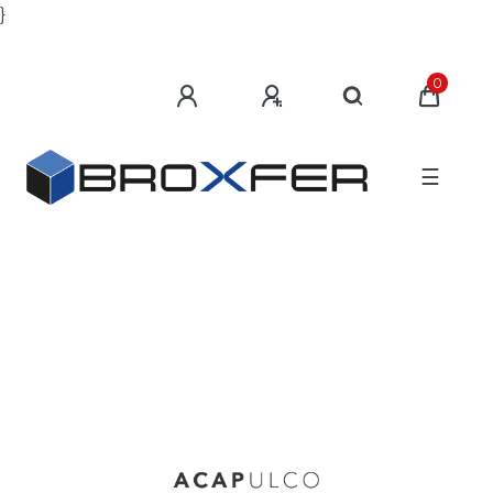
}
0
☰