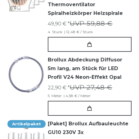
Thermoventilator
Spiralheizkörper Heizspirale
UVP 59,88 €
49,90 € *
4
Stück
| 12,48 € / Stück
Brollux Abdeckung Diffusor
5m lang, am Stück für LED
Profil V24 Neon-Effekt Opal
UVP 27,48 €
22,90 € *
5
Meter
| 4,58 € / Meter
[Paket] Brollux Aufbauleuchte
Artikelpaket
GU10 230V 3x