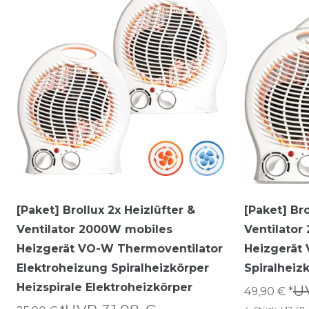
[Paket] Brollux 2x Heizlüfter &
[Paket] Bro
Ventilator 2000W mobiles
Ventilato
Heizgerät VO-W Thermoventilator
Heizgerät
Elektroheizung Spiralheizkörper
Spiralheiz
Heizspirale Elektroheizkörper
U
49,90 € *