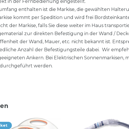
kt in der Fernbedienung eingestellt.
fang enthalten ist die Markise, die gewählten Halteru
arkise kommt per Spedition und wird frei Bordsteinkant
cht der Markise, falls Sie diese weiter im Haus transpor
gematerial zur direkten Befestigung in der Wand / Deck
affenheit der Wand, Mauer, etc. nicht bekannt ist. Ent
hiedliche Anzahl der Befestigungsteile dabei. Wir empf
eeigneten Ankern. Bei Elektrischen Sonnenmarkisen, mu
durchgeführt werden.
ten
aket