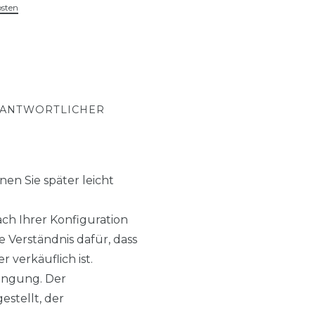
osten
RANTWORTLICHER
en Sie später leicht
h Ihrer Konfiguration
 Verständnis dafür, dass
 verkäuflich ist.
ingung. Der
estellt, der