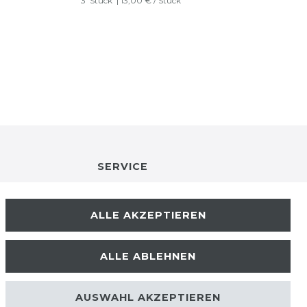
3
Stück
| 13,00 € / Stück
SERVICE
RETOURENINFO
ALLE AKZEPTIEREN
KONTAKT
ALLE ABLEHNEN
ZAHLUNGSARTEN
AUSWAHL AKZEPTIEREN