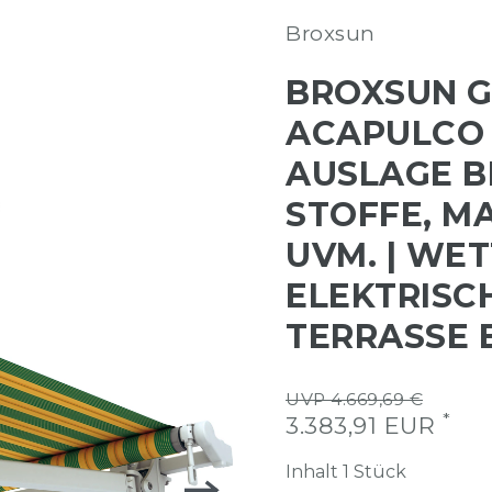
Broxsun
BROXSUN 
ACAPULCO | 
AUSLAGE BI
STOFFE, M
UVM. | WE
ELEKTRISC
TERRASSE 
UVP 4.669,69 €
*
3.383,91 EUR
Inhalt
1
Stück