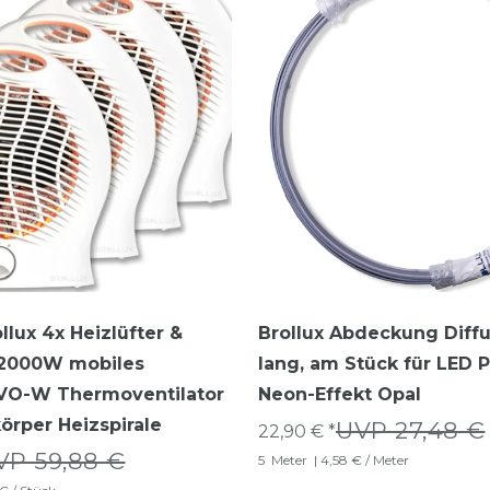
llux 4x Heizlüfter &
Brollux Abdeckung Diff
r 2000W mobiles
lang, am Stück für LED P
 VO-W Thermoventilator
Neon-Effekt Opal
körper Heizspirale
UVP 27,48 €
22,90 € *
VP 59,88 €
5
Meter
| 4,58 € / Meter