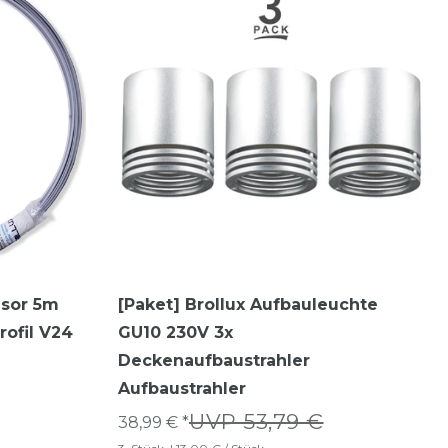
usor 5m
[Paket] Brollux Aufbauleuchte
rofil V24
GU10 230V 3x
Deckenaufbaustrahler
Aufbaustrahler
UVP 53,79 €
38,99 € *