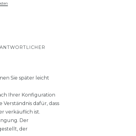
osten
RANTWORTLICHER
en Sie später leicht
h Ihrer Konfiguration
 Verständnis dafür, dass
 verkäuflich ist.
ingung. Der
estellt, der