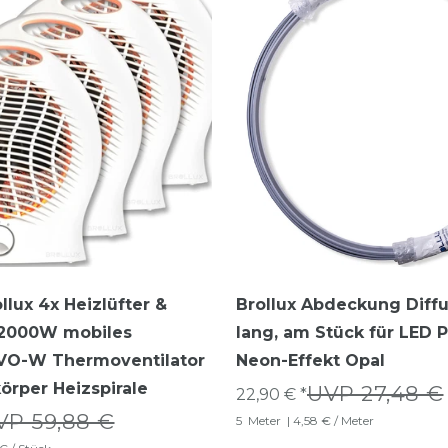
llux 4x Heizlüfter &
Brollux Abdeckung Diff
r 2000W mobiles
lang, am Stück für LED P
 VO-W Thermoventilator
Neon-Effekt Opal
körper Heizspirale
UVP 27,48 €
22,90 € *
VP 59,88 €
5
Meter
| 4,58 € / Meter