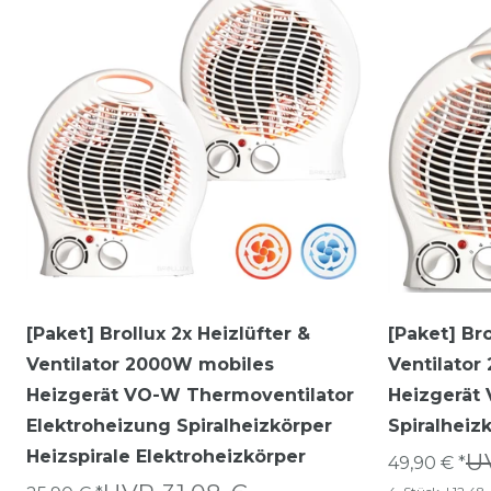
[Paket] Brollux 2x Heizlüfter &
[Paket] Bro
Ventilator 2000W mobiles
Ventilato
Heizgerät VO-W Thermoventilator
Heizgerät
Elektroheizung Spiralheizkörper
Spiralheiz
Heizspirale Elektroheizkörper
U
49,90 € *