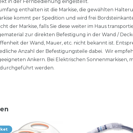
kt in der Fernbedienung eingestellt.
fang enthalten ist die Markise, die gewählten Halteru
arkise kommt per Spedition und wird frei Bordsteinkant
cht der Markise, falls Sie diese weiter im Haus transpor
gematerial zur direkten Befestigung in der Wand / Deck
affenheit der Wand, Mauer, etc. nicht bekannt ist. Ent
hiedliche Anzahl der Befestigungsteile dabei. Wir empf
eeigneten Ankern. Bei Elektrischen Sonnenmarkisen, mu
durchgeführt werden.
ten
aket