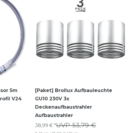
usor 5m
[Paket] Brollux Aufbauleuchte
rofil V24
GU10 230V 3x
Deckenaufbaustrahler
Aufbaustrahler
UVP 53,79 €
38,99 € *