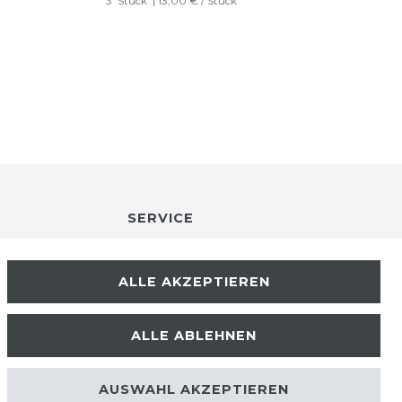
3
Stück
| 13,00 € / Stück
SERVICE
RETOURENINFO
ALLE AKZEPTIEREN
KONTAKT
ALLE ABLEHNEN
ZAHLUNGSARTEN
AUSWAHL AKZEPTIEREN