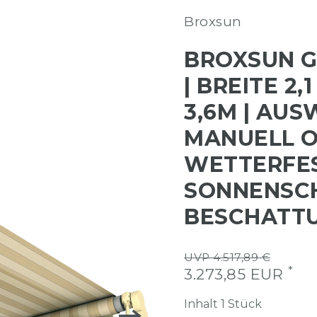
Broxsun
BROXSUN G
| BREITE 2,
3,6M | AUS
MANUELL O
WETTERFES
SONNENSC
BESCHATTU
UVP 4.517,89 €
*
3.273,85 EUR
Inhalt
1
Stück