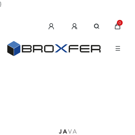
}
0
☰