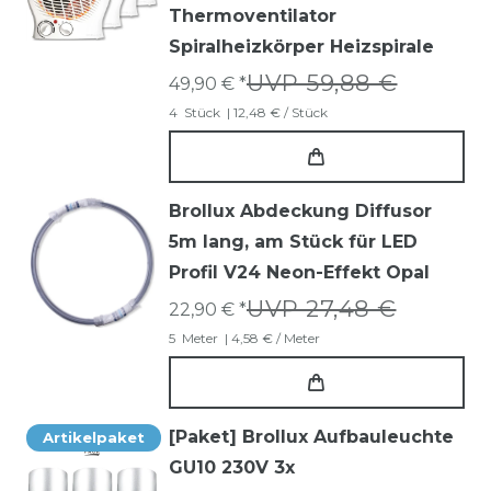
Thermoventilator
Spiralheizkörper Heizspirale
UVP 59,88 €
49,90 € *
4
Stück
| 12,48 € / Stück
Brollux Abdeckung Diffusor
5m lang, am Stück für LED
Profil V24 Neon-Effekt Opal
UVP 27,48 €
22,90 € *
5
Meter
| 4,58 € / Meter
[Paket] Brollux Aufbauleuchte
Artikelpaket
GU10 230V 3x