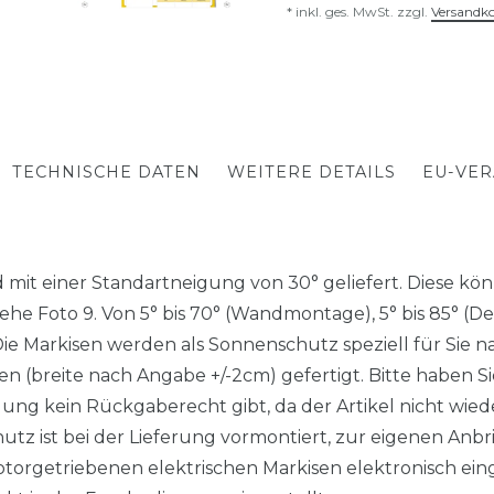
* inkl. ges. MwSt. zzgl.
Versandk
TECHNISCHE DATEN
WEITERE DETAILS
EU-VE
mit einer Standartneigung von 30° geliefert. Diese könn
iehe Foto 9. Von 5° bis 70° (Wandmontage), 5° bis 85° 
arkisen werden als Sonnenschutz speziell für Sie nac
 (breite nach Angabe +/-2cm) gefertigt. Bitte haben Sie
gung kein Rückgaberecht gibt, da der Artikel nicht wieder
z ist bei der Lieferung vormontiert, zur eigenen Anbr
torgetriebenen elektrischen Markisen elektronisch eing