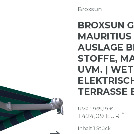
Broxsun
BROXSUN 
MAURITIUS |
AUSLAGE BI
STOFFE, M
UVM. | WE
ELEKTRISC
TERRASSE
UVP 1.965,19 €
*
1.424,09 EUR
Inhalt
1
Stück