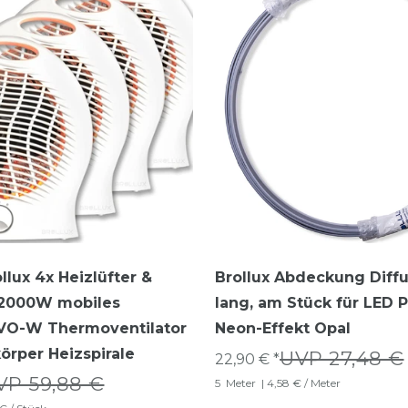
llux 4x Heizlüfter &
Brollux Abdeckung Diff
r 2000W mobiles
lang, am Stück für LED P
 VO-W Thermoventilator
Neon-Effekt Opal
körper Heizspirale
UVP 27,48 €
22,90 € *
VP 59,88 €
5
Meter
| 4,58 € / Meter