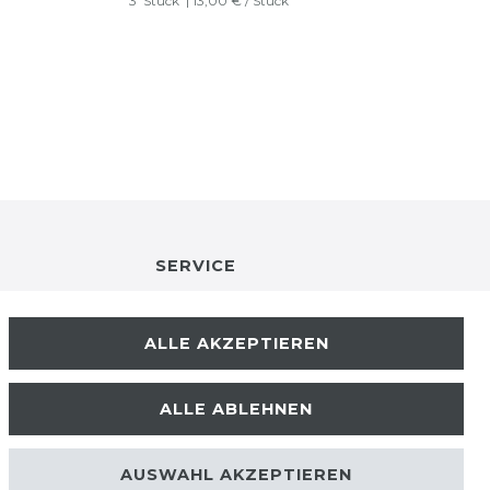
3
Stück
| 13,00 € / Stück
SERVICE
RETOURENINFO
ALLE AKZEPTIEREN
KONTAKT
ALLE ABLEHNEN
ZAHLUNGSARTEN
AUSWAHL AKZEPTIEREN