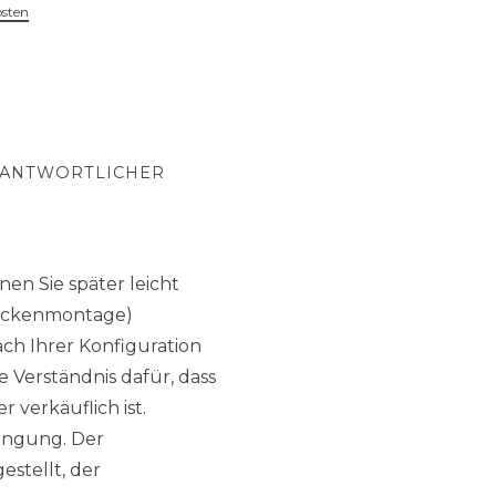
osten
RANTWORTLICHER
en Sie später leicht
(Deckenmontage)
h Ihrer Konfiguration
 Verständnis dafür, dass
 verkäuflich ist.
ingung. Der
estellt, der