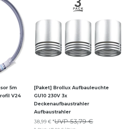
usor 5m
[Paket] Brollux Aufbauleuchte
rofil V24
GU10 230V 3x
Deckenaufbaustrahler
Aufbaustrahler
UVP 53,79 €
38,99 € *