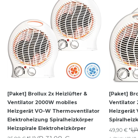
[Paket] Brollux 2x Heizlüfter &
[Paket] Bro
Ventilator 2000W mobiles
Ventilato
Heizgerät VO-W Thermoventilator
Heizgerät
Elektroheizung Spiralheizkörper
Spiralheiz
Heizspirale Elektroheizkörper
U
49,90 € *