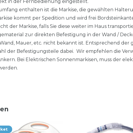
kt in der Fernbedienung eingestellt.
fang enthalten ist die Markise, die gewählten Halteru
arkise kommt per Spedition und wird frei Bordsteinkant
cht der Markise, falls Sie diese weiter im Haus transpor
ematerial zur direkten Befestigung in der Wand / Decke 
Wand, Mauer, etc. nicht bekannt ist. Entsprechend der 
zahl der Befestigungsteile dabei. Wir empfehlen die V
kern. Bei Elektrischen Sonnenmarkisen, muss der elek
werden.
ten
aket