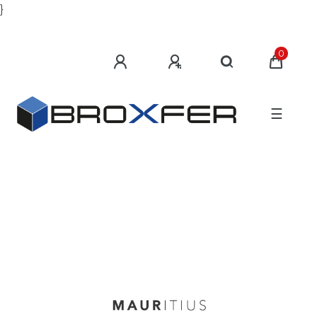
}
0
☰