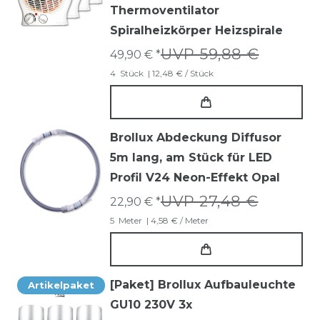
Thermoventilator
Spiralheizkörper Heizspirale
UVP 59,88 €
49,90 € *
4
Stück
| 12,48 € / Stück
Brollux Abdeckung Diffusor
5m lang, am Stück für LED
Profil V24 Neon-Effekt Opal
UVP 27,48 €
22,90 € *
5
Meter
| 4,58 € / Meter
[Paket] Brollux Aufbauleuchte
Artikelpaket
GU10 230V 3x