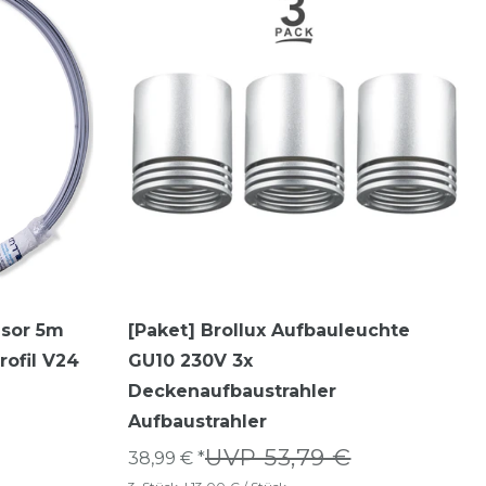
usor 5m
[Paket] Brollux Aufbauleuchte
rofil V24
GU10 230V 3x
Deckenaufbaustrahler
Aufbaustrahler
UVP 53,79 €
38,99 € *