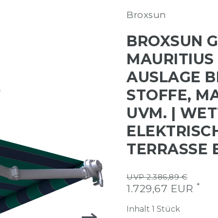
Broxsun
BROXSUN 
MAURITIUS |
AUSLAGE BI
STOFFE, M
UVM. | WE
ELEKTRISC
TERRASSE
UVP 2.386,89 €
*
1.729,67 EUR
Inhalt
1
Stück