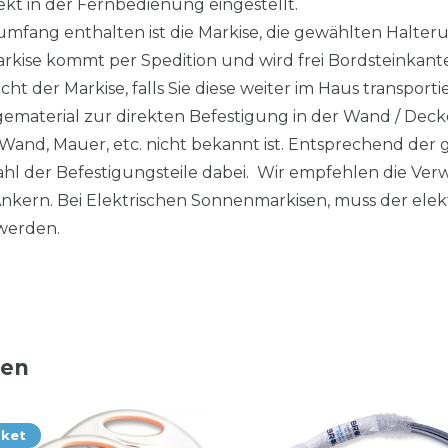
kt in der Fernbedienung eingestellt.
fang enthalten ist die Markise, die gewählten Halteru
arkise kommt per Spedition und wird frei Bordsteinkant
cht der Markise, falls Sie diese weiter im Haus transpor
ematerial zur direkten Befestigung in der Wand / Decke 
Wand, Mauer, etc. nicht bekannt ist. Entsprechend der 
zahl der Befestigungsteile dabei. Wir empfehlen die V
kern. Bei Elektrischen Sonnenmarkisen, muss der elek
werden.
ten
aket