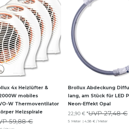
llux 4x Heizlüfter &
Brollux Abdeckung Diff
r 2000W mobiles
lang, am Stück für LED P
 VO-W Thermoventilator
Neon-Effekt Opal
körper Heizspirale
UVP 27,48 €
22,90 € *
VP 59,88 €
5
Meter
| 4,58 € / Meter