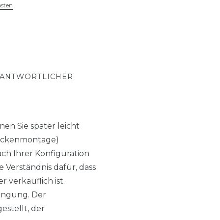
osten
RANTWORTLICHER
en Sie später leicht
(Deckenmontage)
h Ihrer Konfiguration
 Verständnis dafür, dass
 verkäuflich ist.
ingung. Der
estellt, der