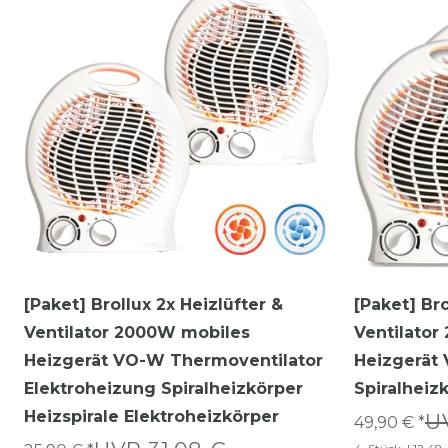
[Paket] Brollux 2x Heizlüfter &
[Paket] Bro
Ventilator 2000W mobiles
Ventilato
Heizgerät VO-W Thermoventilator
Heizgerät
Elektroheizung Spiralheizkörper
Spiralheiz
Heizspirale Elektroheizkörper
U
49,90 € *