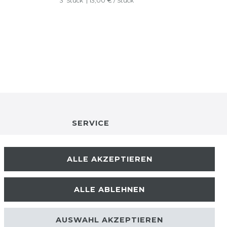
3
Stück
| 13,00 € / Stück
SERVICE
RETOURENINFO
ALLE AKZEPTIEREN
KONTAKT
ALLE ABLEHNEN
ZAHLUNGSARTEN
AUSWAHL AKZEPTIEREN