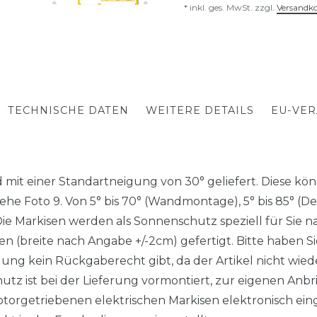
* inkl. ges. MwSt. zzgl.
Versandk
TECHNISCHE DATEN
WEITERE DETAILS
EU-VE
mit einer Standartneigung von 30° geliefert. Diese könn
iehe Foto 9. Von 5° bis 70° (Wandmontage), 5° bis 85° 
arkisen werden als Sonnenschutz speziell für Sie nac
 (breite nach Angabe +/-2cm) gefertigt. Bitte haben Sie
gung kein Rückgaberecht gibt, da der Artikel nicht wieder
z ist bei der Lieferung vormontiert, zur eigenen Anbr
torgetriebenen elektrischen Markisen elektronisch eing