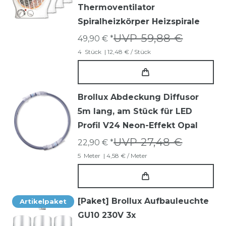
Thermoventilator
Spiralheizkörper Heizspirale
UVP 59,88 €
49,90 € *
4
Stück
| 12,48 € / Stück
Brollux Abdeckung Diffusor
5m lang, am Stück für LED
Profil V24 Neon-Effekt Opal
UVP 27,48 €
22,90 € *
5
Meter
| 4,58 € / Meter
[Paket] Brollux Aufbauleuchte
Artikelpaket
GU10 230V 3x