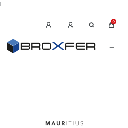
}
0
☰