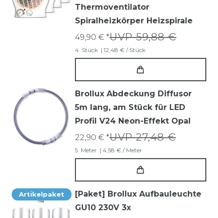
Thermoventilator
Spiralheizkörper Heizspirale
UVP 59,88 €
49,90 € *
4
Stück
| 12,48 € / Stück
Brollux Abdeckung Diffusor
5m lang, am Stück für LED
Profil V24 Neon-Effekt Opal
UVP 27,48 €
22,90 € *
5
Meter
| 4,58 € / Meter
[Paket] Brollux Aufbauleuchte
Artikelpaket
GU10 230V 3x