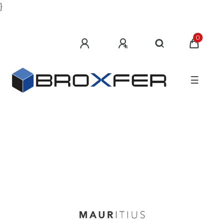
}
0
☰