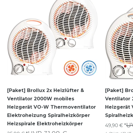
[Paket] Brollux 2x Heizlüfter &
[Paket] Bro
Ventilator 2000W mobiles
Ventilato
Heizgerät VO-W Thermoventilator
Heizgerät
Elektroheizung Spiralheizkörper
Spiralheiz
Heizspirale Elektroheizkörper
U
49,90 € *