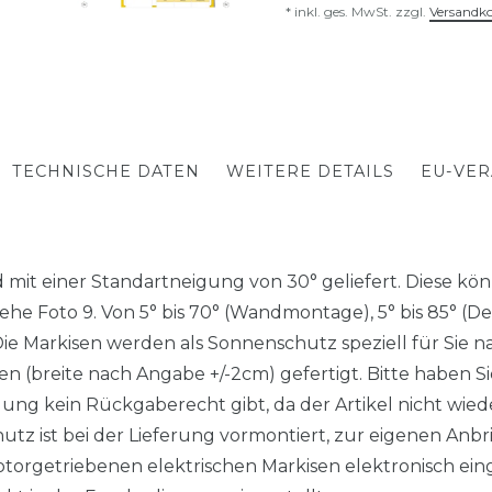
* inkl. ges. MwSt. zzgl.
Versandk
TECHNISCHE DATEN
WEITERE DETAILS
EU-VE
mit einer Standartneigung von 30° geliefert. Diese könn
iehe Foto 9. Von 5° bis 70° (Wandmontage), 5° bis 85° 
arkisen werden als Sonnenschutz speziell für Sie nac
 (breite nach Angabe +/-2cm) gefertigt. Bitte haben Sie
gung kein Rückgaberecht gibt, da der Artikel nicht wieder
z ist bei der Lieferung vormontiert, zur eigenen Anbr
torgetriebenen elektrischen Markisen elektronisch eing