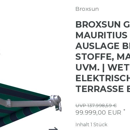
Broxsun
BROXSUN 
MAURITIUS |
AUSLAGE BI
STOFFE, M
UVM. | WE
ELEKTRISC
TERRASSE
UVP 137.998,59 €
*
99.999,00 EUR
Inhalt
1
Stück