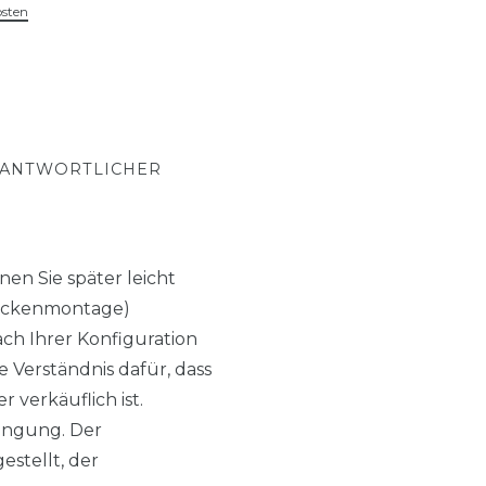
osten
RANTWORTLICHER
en Sie später leicht
(Deckenmontage)
h Ihrer Konfiguration
 Verständnis dafür, dass
 verkäuflich ist.
ingung. Der
estellt, der