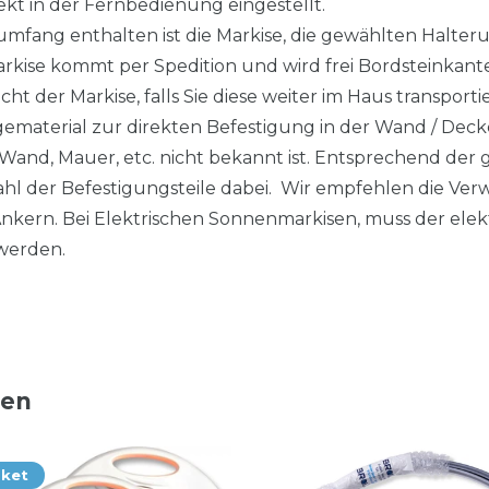
kt in der Fernbedienung eingestellt.
fang enthalten ist die Markise, die gewählten Halteru
arkise kommt per Spedition und wird frei Bordsteinkant
cht der Markise, falls Sie diese weiter im Haus transpor
ematerial zur direkten Befestigung in der Wand / Decke 
Wand, Mauer, etc. nicht bekannt ist. Entsprechend der 
zahl der Befestigungsteile dabei. Wir empfehlen die V
kern. Bei Elektrischen Sonnenmarkisen, muss der elek
werden.
ten
aket