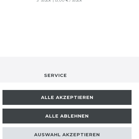
3
Stück
| 13,00 € / Stück
SERVICE
RETOURENINFO
ALLE AKZEPTIEREN
KONTAKT
ALLE ABLEHNEN
ZAHLUNGSARTEN
AUSWAHL AKZEPTIEREN