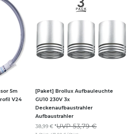
usor 5m
[Paket] Brollux Aufbauleuchte
rofil V24
GU10 230V 3x
Deckenaufbaustrahler
Aufbaustrahler
UVP 53,79 €
38,99 € *