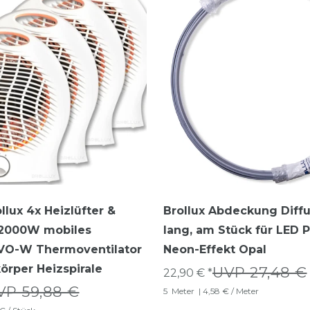
llux 4x Heizlüfter &
Brollux Abdeckung Diff
r 2000W mobiles
lang, am Stück für LED P
 VO-W Thermoventilator
Neon-Effekt Opal
körper Heizspirale
UVP 27,48 €
22,90 € *
VP 59,88 €
5
Meter
| 4,58 € / Meter