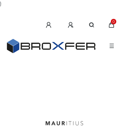
}
0
☰