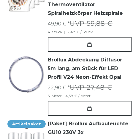
Thermoventilator
Spiralheizkörper Heizspirale
UVP 59,88 €
49,90 € *
4
Stück
| 12,48 € / Stück
Brollux Abdeckung Diffusor
5m lang, am Stück für LED
Profil V24 Neon-Effekt Opal
UVP 27,48 €
22,90 € *
5
Meter
| 4,58 € / Meter
[Paket] Brollux Aufbauleuchte
Artikelpaket
GU10 230V 3x