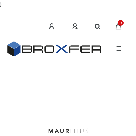
}
0
☰