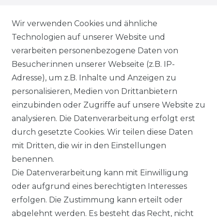
WIEDERRUFSRECHT
Wir verwenden Cookies und ähnliche
Technologien auf unserer Website und
AGB
verarbeiten personenbezogene Daten von
Besucher:innen unserer Webseite (z.B. IP-
SHOP
Adresse), um z.B. Inhalte und Anzeigen zu
VERSANDKOSTENINFORMATION
personalisieren, Medien von Drittanbietern
einzubinden oder Zugriffe auf unsere Website zu
B2B
analysieren. Die Datenverarbeitung erfolgt erst
durch gesetzte Cookies. Wir teilen diese Daten
WUNSCHLISTE
mit Dritten, die wir in den Einstellungen
benennen.
REGISTRIERUNG
Die Datenverarbeitung kann mit Einwilligung
oder aufgrund eines berechtigten Interesses
SERVICE
erfolgen. Die Zustimmung kann erteilt oder
abgelehnt werden. Es besteht das Recht, nicht
RETOURENINFO