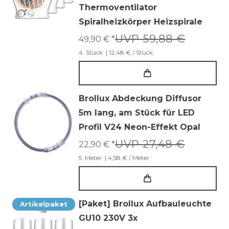
Thermoventilator
Spiralheizkörper Heizspirale
UVP 59,88 €
49,90 € *
4
Stück
| 12,48 € / Stück
Brollux Abdeckung Diffusor
5m lang, am Stück für LED
Profil V24 Neon-Effekt Opal
UVP 27,48 €
22,90 € *
5
Meter
| 4,58 € / Meter
[Paket] Brollux Aufbauleuchte
Artikelpaket
GU10 230V 3x