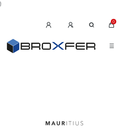
}
0
☰