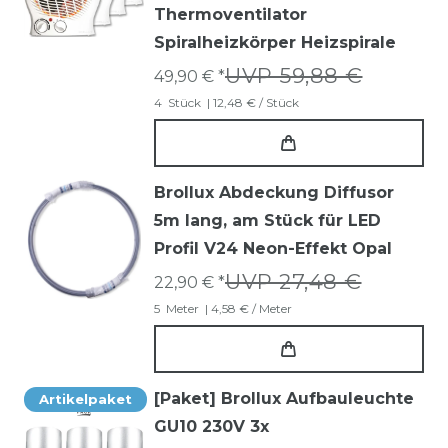
Thermoventilator
Spiralheizkörper Heizspirale
UVP 59,88 €
49,90 € *
4
Stück
| 12,48 € / Stück
Brollux Abdeckung Diffusor
5m lang, am Stück für LED
Profil V24 Neon-Effekt Opal
UVP 27,48 €
22,90 € *
5
Meter
| 4,58 € / Meter
[Paket] Brollux Aufbauleuchte
Artikelpaket
GU10 230V 3x