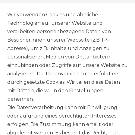
WIEDERRUFSRECHT
Wir verwenden Cookies und ähnliche
Technologien auf unserer Website und
AGB
verarbeiten personenbezogene Daten von
Besucher:innen unserer Webseite (z.B. IP-
SHOP
Adresse), um z.B. Inhalte und Anzeigen zu
VERSANDKOSTENINFORMATION
personalisieren, Medien von Drittanbietern
einzubinden oder Zugriffe auf unsere Website zu
B2B
analysieren. Die Datenverarbeitung erfolgt erst
durch gesetzte Cookies. Wir teilen diese Daten
WUNSCHLISTE
mit Dritten, die wir in den Einstellungen
benennen.
REGISTRIERUNG
Die Datenverarbeitung kann mit Einwilligung
oder aufgrund eines berechtigten Interesses
SERVICE
erfolgen. Die Zustimmung kann erteilt oder
abgelehnt werden. Es besteht das Recht, nicht
RETOURENINFO