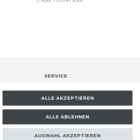
3
Stück
| 13,00 € / Stück
SERVICE
RETOURENINFO
ALLE AKZEPTIEREN
KONTAKT
ALLE ABLEHNEN
ZAHLUNGSARTEN
AUSWAHL AKZEPTIEREN