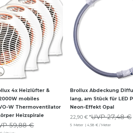
llux 4x Heizlüfter &
Brollux Abdeckung Diff
r 2000W mobiles
lang, am Stück für LED P
 VO-W Thermoventilator
Neon-Effekt Opal
körper Heizspirale
UVP 27,48 €
22,90 € *
VP 59,88 €
5
Meter
| 4,58 € / Meter