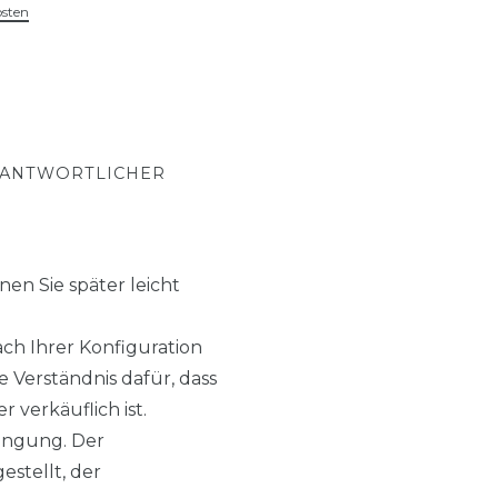
osten
RANTWORTLICHER
en Sie später leicht
h Ihrer Konfiguration
 Verständnis dafür, dass
 verkäuflich ist.
ingung. Der
estellt, der