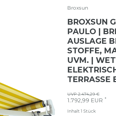
Broxsun
BROXSUN 
PAULO | BRE
AUSLAGE BI
STOFFE, M
UVM. | WE
ELEKTRISC
TERRASSE 
UVP 2.474,29 €
*
1.792,99 EUR
Inhalt
1
Stück