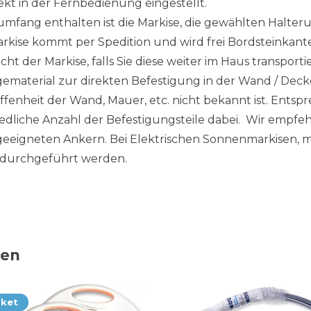
kt in der Fernbedienung eingestellt.
fang enthalten ist die Markise, die gewählten Halteru
arkise kommt per Spedition und wird frei Bordsteinkant
cht der Markise, falls Sie diese weiter im Haus transpor
gematerial zur direkten Befestigung in der Wand / Deck
affenheit der Wand, Mauer, etc. nicht bekannt ist. Ent
hiedliche Anzahl der Befestigungsteile dabei. Wir empf
eeigneten Ankern. Bei Elektrischen Sonnenmarkisen, mu
durchgeführt werden.
ten
aket