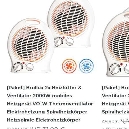
[Paket] Brollux 2x Heizlüfter &
[Paket] Bro
Ventilator 2000W mobiles
Ventilato
Heizgerät VO-W Thermoventilator
Heizgerät
Elektroheizung Spiralheizkörper
Spiralheiz
Heizspirale Elektroheizkörper
U
49,90 € *