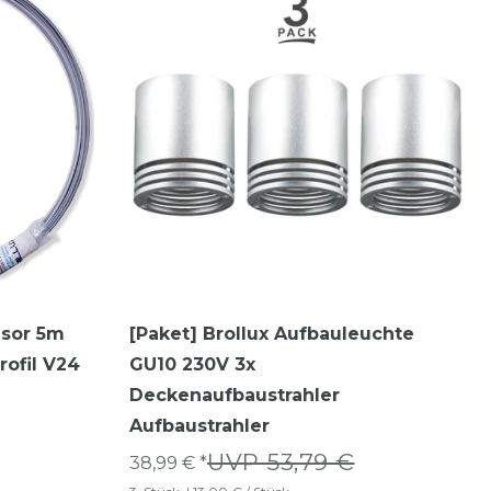
usor 5m
[Paket] Brollux Aufbauleuchte
rofil V24
GU10 230V 3x
Deckenaufbaustrahler
Aufbaustrahler
UVP 53,79 €
38,99 € *