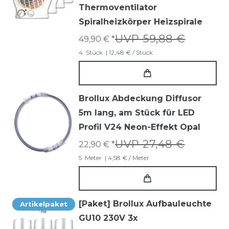
Thermoventilator
Spiralheizkörper Heizspirale
UVP 59,88 €
49,90 € *
4
Stück
| 12,48 € / Stück
Brollux Abdeckung Diffusor
5m lang, am Stück für LED
Profil V24 Neon-Effekt Opal
UVP 27,48 €
22,90 € *
5
Meter
| 4,58 € / Meter
[Paket] Brollux Aufbauleuchte
Artikelpaket
GU10 230V 3x