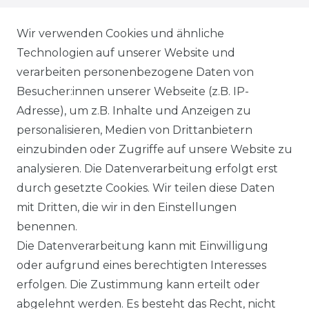
WIEDERRUFSRECHT
Wir verwenden Cookies und ähnliche
Technologien auf unserer Website und
AGB
verarbeiten personenbezogene Daten von
Besucher:innen unserer Webseite (z.B. IP-
SHOP
Adresse), um z.B. Inhalte und Anzeigen zu
VERSANDKOSTENINFORMATION
personalisieren, Medien von Drittanbietern
einzubinden oder Zugriffe auf unsere Website zu
B2B
analysieren. Die Datenverarbeitung erfolgt erst
durch gesetzte Cookies. Wir teilen diese Daten
WUNSCHLISTE
mit Dritten, die wir in den Einstellungen
benennen.
REGISTRIERUNG
Die Datenverarbeitung kann mit Einwilligung
oder aufgrund eines berechtigten Interesses
SERVICE
erfolgen. Die Zustimmung kann erteilt oder
abgelehnt werden. Es besteht das Recht, nicht
RETOURENINFO