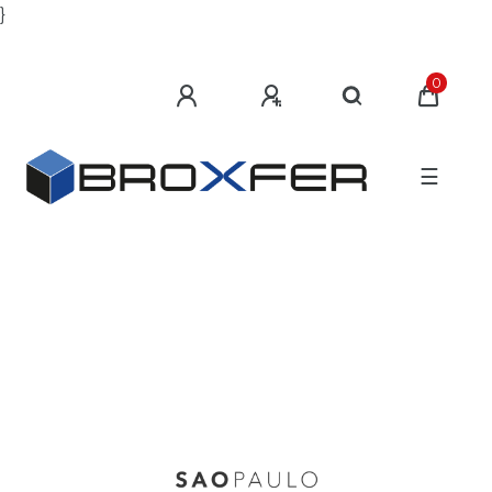
}
0
☰