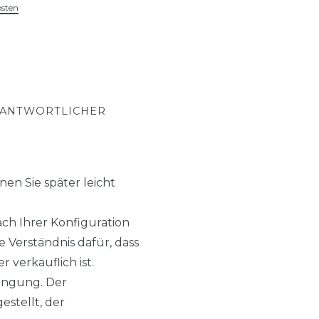
osten
RANTWORTLICHER
en Sie später leicht
h Ihrer Konfiguration
 Verständnis dafür, dass
 verkäuflich ist.
ingung. Der
estellt, der