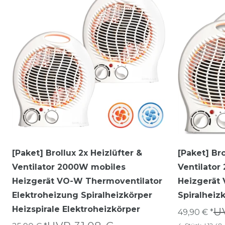
[Paket] Brollux 2x Heizlüfter &
[Paket] Bro
Ventilator 2000W mobiles
Ventilato
Heizgerät VO-W Thermoventilator
Heizgerät
Elektroheizung Spiralheizkörper
Spiralheiz
Heizspirale Elektroheizkörper
U
49,90 € *