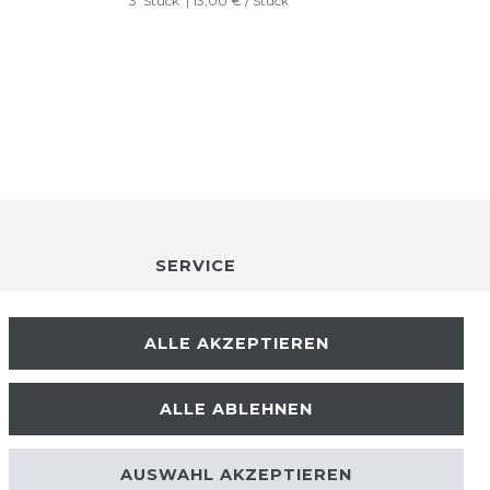
3
Stück
| 13,00 € / Stück
SERVICE
RETOURENINFO
ALLE AKZEPTIEREN
KONTAKT
ALLE ABLEHNEN
ZAHLUNGSARTEN
AUSWAHL AKZEPTIEREN