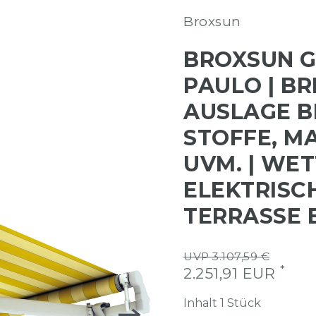
Broxsun
BROXSUN 
PAULO | BRE
AUSLAGE BI
STOFFE, M
UVM. | WE
ELEKTRISC
TERRASSE 
UVP 3.107,59 €
*
2.251,91 EUR
Inhalt
1
Stück