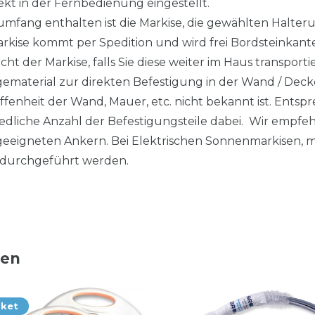
kt in der Fernbedienung eingestellt.
fang enthalten ist die Markise, die gewählten Halteru
arkise kommt per Spedition und wird frei Bordsteinkant
cht der Markise, falls Sie diese weiter im Haus transpor
gematerial zur direkten Befestigung in der Wand / Deck
affenheit der Wand, Mauer, etc. nicht bekannt ist. Ent
hiedliche Anzahl der Befestigungsteile dabei. Wir empf
eeigneten Ankern. Bei Elektrischen Sonnenmarkisen, mu
durchgeführt werden.
ten
aket