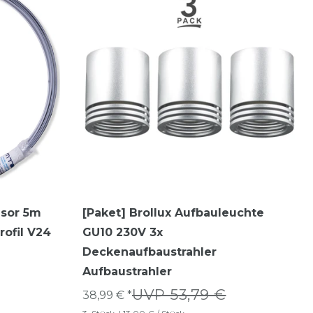
usor 5m
[Paket] Brollux Aufbauleuchte
rofil V24
GU10 230V 3x
Deckenaufbaustrahler
Aufbaustrahler
UVP 53,79 €
38,99 € *