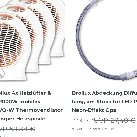
llux 4x Heizlüfter &
Brollux Abdeckung Diff
r 2000W mobiles
lang, am Stück für LED P
 VO-W Thermoventilator
Neon-Effekt Opal
körper Heizspirale
UVP 27,48 €
22,90 € *
VP 59,88 €
5
Meter
| 4,58 € / Meter