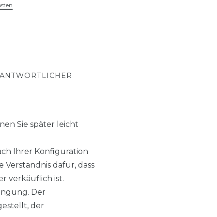
osten
RANTWORTLICHER
en Sie später leicht
h Ihrer Konfiguration
 Verständnis dafür, dass
 verkäuflich ist.
ingung. Der
estellt, der