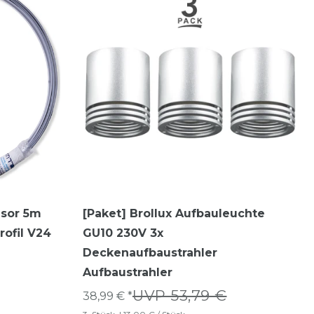
usor 5m
[Paket] Brollux Aufbauleuchte
rofil V24
GU10 230V 3x
Deckenaufbaustrahler
Aufbaustrahler
UVP 53,79 €
38,99 € *