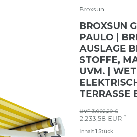
Broxsun
BROXSUN 
PAULO | BRE
AUSLAGE BI
STOFFE, M
UVM. | WE
ELEKTRISC
TERRASSE 
UVP 3.082,29 €
*
2.233,58 EUR
Inhalt
1
Stück