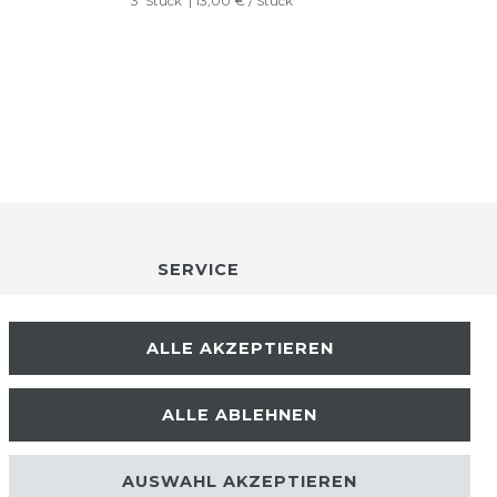
3
Stück
| 13,00 € / Stück
SERVICE
RETOURENINFO
ALLE AKZEPTIEREN
KONTAKT
ALLE ABLEHNEN
ZAHLUNGSARTEN
AUSWAHL AKZEPTIEREN