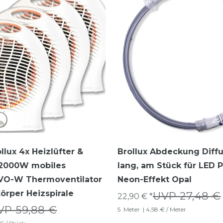
llux 4x Heizlüfter &
Brollux Abdeckung Diff
r 2000W mobiles
lang, am Stück für LED P
 VO-W Thermoventilator
Neon-Effekt Opal
körper Heizspirale
UVP 27,48 €
22,90 € *
VP 59,88 €
5
Meter
| 4,58 € / Meter