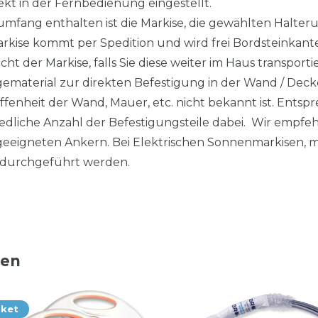
kt in der Fernbedienung eingestellt.
fang enthalten ist die Markise, die gewählten Halteru
arkise kommt per Spedition und wird frei Bordsteinkant
cht der Markise, falls Sie diese weiter im Haus transpor
gematerial zur direkten Befestigung in der Wand / Deck
affenheit der Wand, Mauer, etc. nicht bekannt ist. Ent
hiedliche Anzahl der Befestigungsteile dabei. Wir empf
eeigneten Ankern. Bei Elektrischen Sonnenmarkisen, mu
durchgeführt werden.
ten
aket