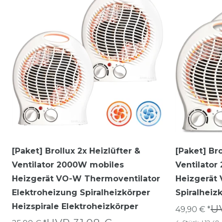
[Paket] Brollux 2x Heizlüfter &
[Paket] Bro
Ventilator 2000W mobiles
Ventilato
Heizgerät VO-W Thermoventilator
Heizgerät
Elektroheizung Spiralheizkörper
Spiralheiz
Heizspirale Elektroheizkörper
U
49,90 € *