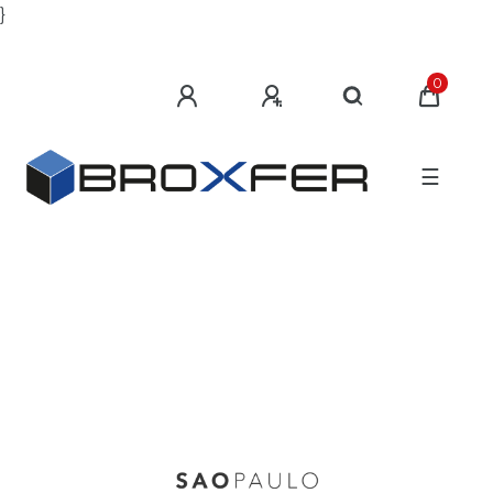
}
0
☰