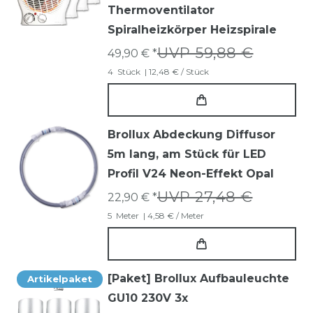
Thermoventilator
Spiralheizkörper Heizspirale
UVP 59,88 €
49,90 € *
4
Stück
| 12,48 € / Stück
Brollux Abdeckung Diffusor
5m lang, am Stück für LED
Profil V24 Neon-Effekt Opal
UVP 27,48 €
22,90 € *
5
Meter
| 4,58 € / Meter
[Paket] Brollux Aufbauleuchte
Artikelpaket
GU10 230V 3x