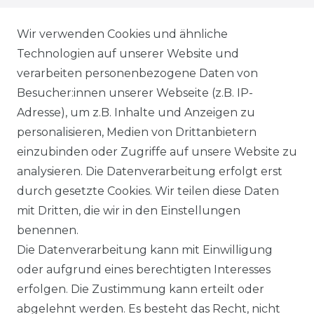
WIEDERRUFSRECHT
Wir verwenden Cookies und ähnliche
Technologien auf unserer Website und
AGB
verarbeiten personenbezogene Daten von
Besucher:innen unserer Webseite (z.B. IP-
SHOP
Adresse), um z.B. Inhalte und Anzeigen zu
VERSANDKOSTENINFORMATION
personalisieren, Medien von Drittanbietern
einzubinden oder Zugriffe auf unsere Website zu
B2B
analysieren. Die Datenverarbeitung erfolgt erst
durch gesetzte Cookies. Wir teilen diese Daten
WUNSCHLISTE
mit Dritten, die wir in den Einstellungen
benennen.
REGISTRIERUNG
Die Datenverarbeitung kann mit Einwilligung
oder aufgrund eines berechtigten Interesses
SERVICE
erfolgen. Die Zustimmung kann erteilt oder
abgelehnt werden. Es besteht das Recht, nicht
RETOURENINFO