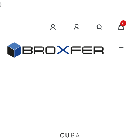
}
0
☰