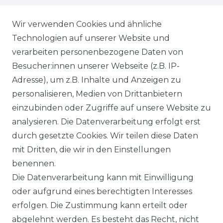
WIEDERRUFSRECHT
Wir verwenden Cookies und ähnliche
Technologien auf unserer Website und
AGB
verarbeiten personenbezogene Daten von
Besucher:innen unserer Webseite (z.B. IP-
SHOP
Adresse), um z.B. Inhalte und Anzeigen zu
VERSANDKOSTENINFORMATION
personalisieren, Medien von Drittanbietern
einzubinden oder Zugriffe auf unsere Website zu
B2B
analysieren. Die Datenverarbeitung erfolgt erst
durch gesetzte Cookies. Wir teilen diese Daten
WUNSCHLISTE
mit Dritten, die wir in den Einstellungen
benennen.
REGISTRIERUNG
Die Datenverarbeitung kann mit Einwilligung
oder aufgrund eines berechtigten Interesses
SERVICE
erfolgen. Die Zustimmung kann erteilt oder
abgelehnt werden. Es besteht das Recht, nicht
RETOURENINFO