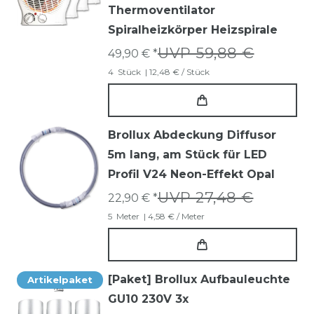
Thermoventilator
Spiralheizkörper Heizspirale
UVP 59,88 €
49,90 € *
4
Stück
| 12,48 € / Stück
Brollux Abdeckung Diffusor
5m lang, am Stück für LED
Profil V24 Neon-Effekt Opal
UVP 27,48 €
22,90 € *
5
Meter
| 4,58 € / Meter
[Paket] Brollux Aufbauleuchte
Artikelpaket
GU10 230V 3x