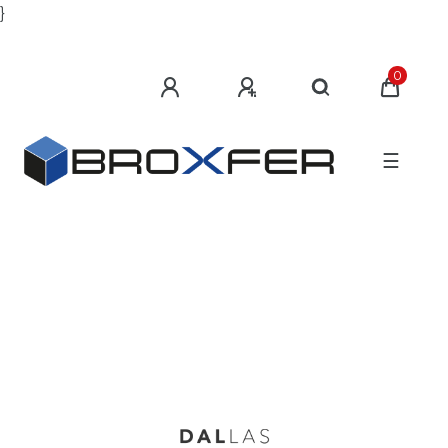
}
0
☰