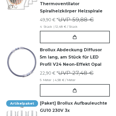
Thermoventilator
Spiralheizkörper Heizspirale
UVP 59,88 €
49,90 € *
4
Stück
| 12,48 € / Stück
Brollux Abdeckung Diffusor
5m lang, am Stück für LED
Profil V24 Neon-Effekt Opal
UVP 27,48 €
22,90 € *
5
Meter
| 4,58 € / Meter
[Paket] Brollux Aufbauleuchte
Artikelpaket
GU10 230V 3x