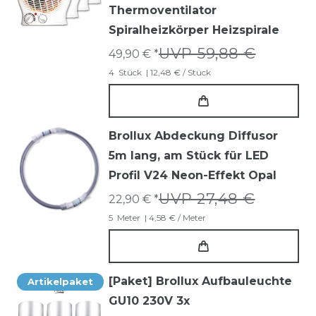
Thermoventilator
Spiralheizkörper Heizspirale
UVP 59,88 €
49,90 € *
4
Stück
| 12,48 € / Stück
Brollux Abdeckung Diffusor
5m lang, am Stück für LED
Profil V24 Neon-Effekt Opal
UVP 27,48 €
22,90 € *
5
Meter
| 4,58 € / Meter
[Paket] Brollux Aufbauleuchte
Artikelpaket
GU10 230V 3x