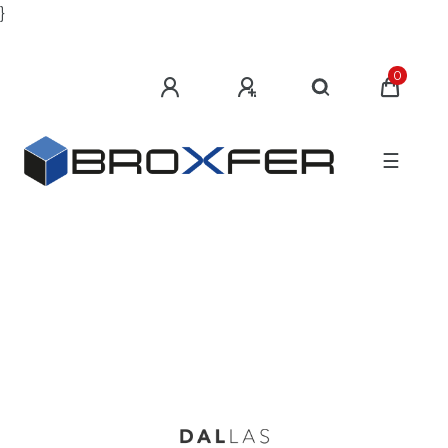
}
0
☰