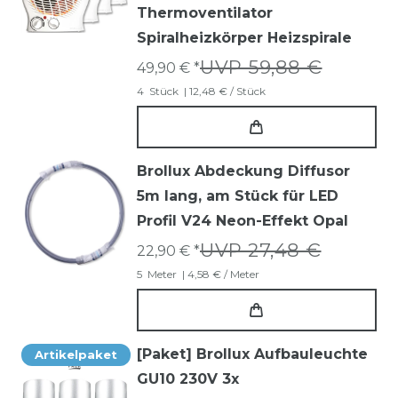
Thermoventilator
Spiralheizkörper Heizspirale
UVP 59,88 €
49,90 € *
4
Stück
| 12,48 € / Stück
Brollux Abdeckung Diffusor
5m lang, am Stück für LED
Profil V24 Neon-Effekt Opal
UVP 27,48 €
22,90 € *
5
Meter
| 4,58 € / Meter
[Paket] Brollux Aufbauleuchte
Artikelpaket
GU10 230V 3x