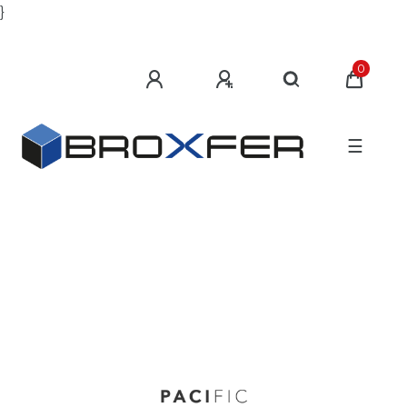
}
0
☰