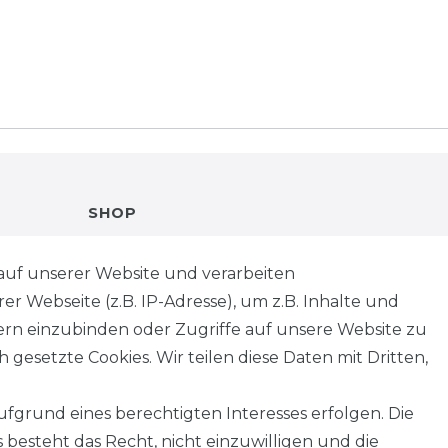
SHOP
VERSANDKOSTENINFORMATION
auf unserer Website und verarbeiten
 Webseite (z.B. IP-Adresse), um z.B. Inhalte und
B2B
tern einzubinden oder Zugriffe auf unsere Website zu
 gesetzte Cookies. Wir teilen diese Daten mit Dritten,
WUNSCHLISTE
fgrund eines berechtigten Interesses erfolgen. Die
REGISTRIERUNG
besteht das Recht, nicht einzuwilligen und die