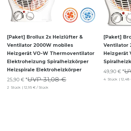
[Paket] Brollux 2x Heizlüfter &
[Paket] Bro
Ventilator 2000W mobiles
Ventilato
Heizgerät VO-W Thermoventilator
Heizgerät
Elektroheizung Spiralheizkörper
Spiralheiz
Heizspirale Elektroheizkörper
U
49,90 € *
UVP 31,08 €
25,90 € *
4
Stück
| 12,48
2
Stück
| 12,95 € / Stück