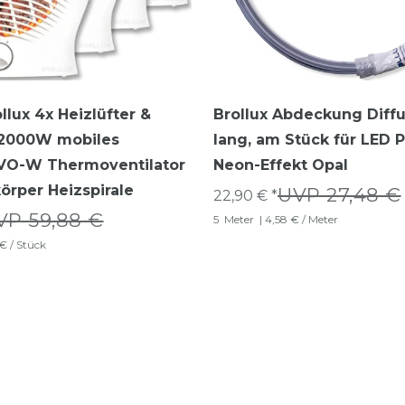
llux 4x Heizlüfter &
Brollux Abdeckung Diff
r 2000W mobiles
lang, am Stück für LED P
 VO-W Thermoventilator
Neon-Effekt Opal
körper Heizspirale
UVP 27,48 €
22,90 € *
VP 59,88 €
5
Meter
| 4,58 € / Meter
 € / Stück