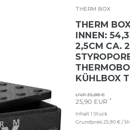
THERM BOX
THERM BOX
INNEN: 54,
2,5CM CA. 2
STYROPORB
THERMOBO
KÜHLBOX 
UVP 35,88 €
*
25,90 EUR
Inhalt
1
Stück
Grundpreis
25,90 € / S