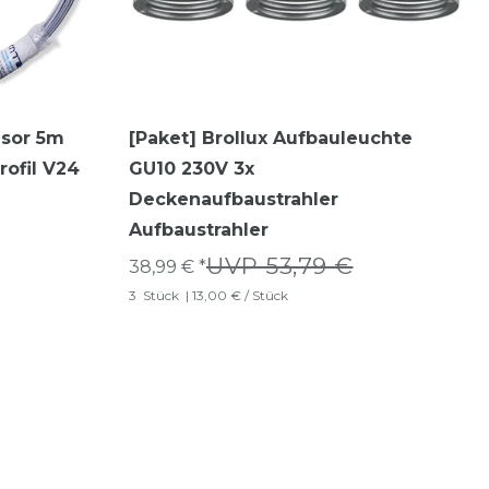
usor 5m
[Paket] Brollux Aufbauleuchte
rofil V24
GU10 230V 3x
Deckenaufbaustrahler
Aufbaustrahler
UVP 53,79 €
38,99 € *
3
Stück
| 13,00 € / Stück