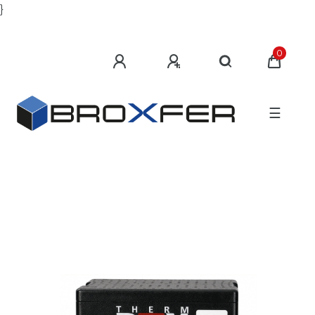
}
0
☰