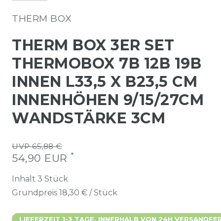
THERM BOX
THERM BOX 3ER SET
THERMOBOX 7B 12B 19B
INNEN L33,5 X B23,5 CM
INNENHÖHEN 9/15/27CM
WANDSTÄRKE 3CM
UVP 65,88 €
*
54,90 EUR
Inhalt
3
Stück
Grundpreis
18,30 € / Stück
LIEFERZEIT 1-3 TAGE. INNERHALB VON 24H VERSANDFER