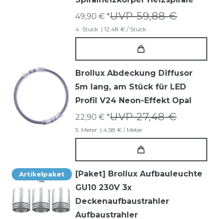
UVP 59,88 €
49,90 € *
4
Stück
| 12,48 € / Stück
Brollux Abdeckung Diffusor
5m lang, am Stück für LED
Profil V24 Neon-Effekt Opal
UVP 27,48 €
22,90 € *
5
Meter
| 4,58 € / Meter
[Paket] Brollux Aufbauleuchte
Artikelpaket
GU10 230V 3x
Deckenaufbaustrahler
Aufbaustrahler