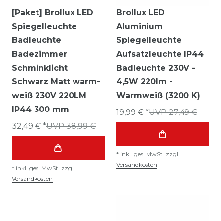
[Paket] Brollux LED
Brollux LED
Spiegelleuchte
Aluminium
Badleuchte
Spiegelleuchte
Badezimmer
Aufsatzleuchte IP44
Schminklicht
Badleuchte 230V -
Schwarz Matt warm-
4,5W 220lm -
weiß 230V 220LM
Warmweiß (3200 K)
IP44 300 mm
19,99 € *
UVP 27,49 €
32,49 € *
UVP 38,99 €
*
inkl. ges. MwSt.
zzgl.
Versandkosten
*
inkl. ges. MwSt.
zzgl.
Versandkosten