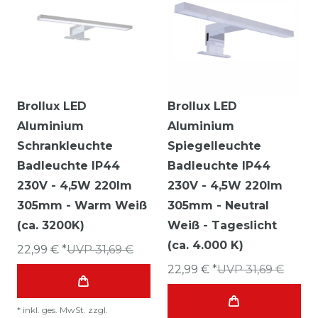
Brollux LED
Brollux LED
Aluminium
Aluminium
Schrankleuchte
Spiegelleuchte
Badleuchte IP44
Badleuchte IP44
230V - 4,5W 220lm
230V - 4,5W 220lm
305mm - Warm Weiß
305mm - Neutral
(ca. 3200K)
Weiß - Tageslicht
(ca. 4.000 K)
22,99 € *
UVP 31,69 €
22,99 € *
UVP 31,69 €
*
inkl. ges. MwSt.
zzgl.