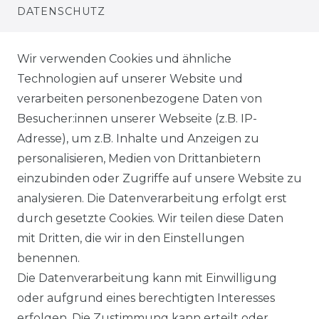
DATENSCHUTZ
WIEDERRUFSRECHT
Wir verwenden Cookies und ähnliche
Technologien auf unserer Website und
AGB
verarbeiten personenbezogene Daten von
Besucher:innen unserer Webseite (z.B. IP-
SHOP
Adresse), um z.B. Inhalte und Anzeigen zu
VERSANDKOSTENINFORMATION
personalisieren, Medien von Drittanbietern
einzubinden oder Zugriffe auf unsere Website zu
B2B
analysieren. Die Datenverarbeitung erfolgt erst
durch gesetzte Cookies. Wir teilen diese Daten
WUNSCHLISTE
mit Dritten, die wir in den Einstellungen
benennen.
REGISTRIERUNG
Die Datenverarbeitung kann mit Einwilligung
oder aufgrund eines berechtigten Interesses
SERVICE
erfolgen. Die Zustimmung kann erteilt oder