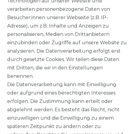
Technologien auf unserer Website und
AGB
verarbeiten personenbezogene Daten von
Besucher:innen unserer Webseite (z.B. IP-
SHOP
Adresse), um z.B. Inhalte und Anzeigen zu
VERSANDKOSTENINFORMATION
personalisieren, Medien von Drittanbietern
einzubinden oder Zugriffe auf unsere Website zu
B2B
analysieren. Die Datenverarbeitung erfolgt erst
durch gesetzte Cookies. Wir teilen diese Daten
WUNSCHLISTE
mit Dritten, die wir in den Einstellungen
benennen.
REGISTRIERUNG
Die Datenverarbeitung kann mit Einwilligung
oder aufgrund eines berechtigten Interesses
SERVICE
erfolgen. Die Zustimmung kann erteilt oder
abgelehnt werden. Es besteht das Recht, nicht
RETOURENINFO
einzuwilligen und die Einwilligung zu einem
KONTAKT
späteren Zeitpunkt zu ändern oder zu