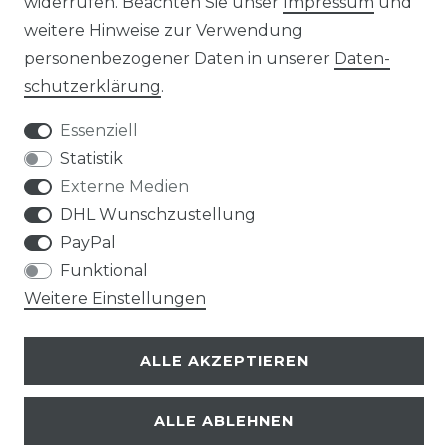
widerrufen. Beachten Sie unser
Impressum
und
ZAHLUNGSARTEN
weitere Hinweise zur Verwendung
personenbezogener Daten in unserer
Daten­
schutz­erklärung
.
Essenziell
Statistik
Externe Medien
DHL Wunschzustellung
PayPal
Funktional
Weitere Einstellungen
ALLE AKZEPTIEREN
ALLE ABLEHNEN